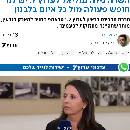
השרה גילה גמליאל לערוץ 7: יש לנו
חופש פעולה מול כל איום בלבנון
חברת הקבינט בראיון לערוץ 7: "טראמפ מחויב למאבק בגרעין,
מותר שתהיינה מחלוקות לפעמים".
שמעון כהן
2 דקות
15.06.26, 21:28
איראן
חיזבאללה
לבנון
גילה גמליאל
רדיו ערוץ 7
דונלד טראמפ