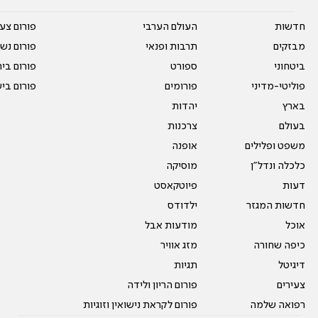
חדשות
העולם הערבי
פורום צע
מבזקים
תרבות ופנאי
פורום נשו
ביטחוני
ספורט
פורום בי
פוליטי-מדיני
פורומים
פורום בי
בארץ
יהדות
בעולם
צרכנות
משפט ופלילים
אופנה
כלכלה ונדל"ן
מוסיקה
דעות
פיוטקאסט
חדשות המגזר
ילדודס
אוכל
מודעות אבל
כיפה שחורה
מזג אוויר
דיגיטל
תגיות
צעירים
פורום הריון ולידה
רפואה שלמה
פורום לקראת נישואין וזוגיות