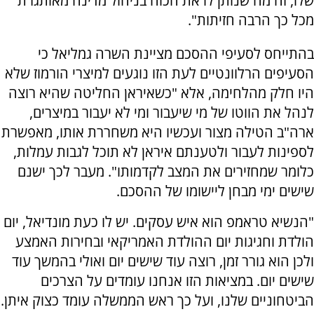
שלו, זה מה שנותן לו את הכוח בניהול מדינה מאותגרת
מכל כך הרבה חזיתות".
בהתייחס לסעיפי ההסכם מציינת השרה גמליאל כי
הסעיפים הרלוונטיים לעת הזו נוגעים למיצרי הורמוז שלא
היו חלק מהלחימה, אלא "כשאיראן החליטה שהיא רוצה
לנהל את הווטו של מי שיעבור ומי לא יעבור במיצרים,
ארה"ב הטילה מצור ועכשיו היא משחררת אותו, מאפשרת
לספינות לעבור ולטענתם איראן לא תוכל לגבות עמלות,
כלומר שמחזירים את המצב לקדמותו". מעבר לכך ישנם
שישים ימי מבחן ליישומו של ההסכם.
"הנשיא טראמפ הוא איש עסקים. יש לו כעת מונדיאל, יום
הולדת וחגיגות יום ההולדת האמריקאי ובחירות האמצע
ולכן הוא גורר זמן, רוצה עוד שישים יום ואולי בהמשך עוד
שישים יום. במציאות הזו אנחנו עומדים על הצרכים
הביטחוניים שלנו, ועל כך ראש הממשלה עומד כצוק איתן.