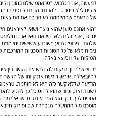
למעשה, אומר גלבוע, "טראמפ שילם במזומן וקיבל
צ'קים ללא כיסוי...". להבנתו הגורם לתפנית במ
של טראמפ שהמלחמה לא הניבה את התוצאות שה
"הוא אמנם טוען שהוא ניצח ושאין לאיראנים חיל 
ים וכו', אבל כל זה לא הזיז את האיראנים מילימ
שלהם". פרופ' גלבוע משוכנע ששישים ימי מו"מ לא
ניסוח מלא של כל הסוגיות הטכניות המורכבות של
הפיקוח עליו וכיוצא באלה.
"בנושא לבנון, במקום להחליש את הקשר בין איר
לחיזבאללה, איראן דורשת את קיומו של הקשר הז
הודיעה שללא קשר כזה היא לא חותמת. טראמפ
לשנות זאת, וכיוון שהוא להוט כל כך להגיע להס
הסכים לכך. בכך הוא הפר אינטרס ישראלי מובה
מוסכם מול הממשלה הנבחרת שם ופירוק חיזבאללה