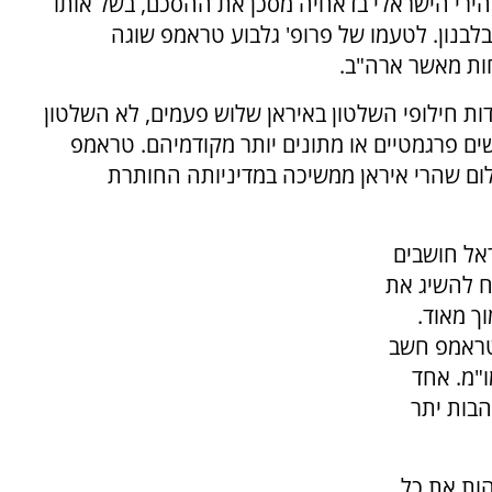
רי הישראלי בדאחיה מסכן את ההסכם, בשל אותו
בנון. לטעמו של פרופ' גלבוע טראמפ שוגה
ות מאשר ארה"ב.
דות חילופי השלטון באיראן שלוש פעמים, לא השלטון
ם פרגמטיים או מתונים יותר מקודמיהם. טראמפ
ום שהרי איראן ממשיכה במדיניותה החותרת
ראל חושבים
ח להשיג את
ך מאוד.
 טראמפ חשב
ו"מ. אחד
בות יתר
הות את כל