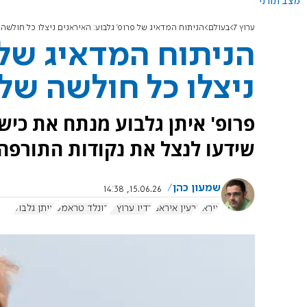
מצב תורני
ערוץ 7
בעולם
הניתוח המדאיג של פרופ' גלבוע: האיראנים ניצלו כל חולשה 
הניתוח המדאיג של 
ניצלו כל חולשה של 
פרופ' איתן גלבוע מנתח את כיש
שידעו לנצל את נקודות התורפה 
שמעון כהן
15.06.26, 14:38
איראן
גרעין איראני
רדיו ערוץ 7
דונלד טראמפ
איתן גלבוע