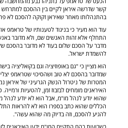
הכעס של טראמפ על נתניהו נבע מהמחשבה שהי
קשר שדרשה איראן לקיים בין ההסכם למתרחש בל
בהתנהלותו מאחר שאיראן זקוקה להסכם לא פח
עוד הוא מעיר כי בניגוד לטענותיו של טראמפ או
התחלף אלא זהות האנשים שם, ולא מדובר באנשי
מדבר על הסכם שלום בעוד לא מדובר בהסכם של
להשמדת ישראל.
הוא מציין כי "גם באופוזיציה וגם בקואליציה ביש
שמדובר בהסכם לא טוב ושהסיכוי שטראמפ יצלי
המטרות של ניטרול הנשק הגרעיני של איראן נמו
האיראנים מומחים לבזבוז זמן, להטעיות ורמייה.
שהוא יודע לנהל מו"מ, אבל הוא לא יודע לנהל מ
הכללים שהוא כתב בספרו הוא לא להראות התלה
להגיע להסכם, וזה בדיוק מה שהוא עשה".
בשבועות בהם התקיים המו"מ ידעו האיראנים לז