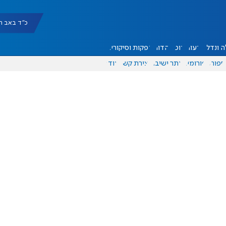
כ"ד באב תשפ"ו |
 ונדל"ן
דעות
אוכל
יהדות
הפקות וסיקורים
ספורט
פורומים
אתר ישיבה
יצירת קשר
עוד