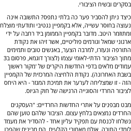
בסקרים ובשיח הציבורי.
כיצד ניתן להסביר פער כה בלתי נתפס? התשובה אינה
נעוצה בחוסר עשייה, אלא בקמפיין נגטיבי ותודעתי מוצלח
ומתוזמר היטב. מדובר בקמפיין הממומן ביד רחבה על ידי
ארגוני שמאל וגורמים פוליטיים, אשר זיהו את נקודת
התורפה ונעזרו, למרבה הצער, באנשים טובים ותמימים
מתוך הציבור הדתי-לאומי עצמו (לצורך דוגמא, פרסום ב3
עמודים מלאים בדפי החדשות היקרים של 'מקור ראשון'
בשבת האחרונה). נקודת הלחיצה המרכזית של הקמפיין
הזה - זו שמצליחה לערער את תמיכת המגזר - היא היחס
לציבור החרדי והסוגייה הרגישה של חוק הגיוס.
מבט מבפנים על אתרי החדשות החרדיים: "העסקנים
החרדים נמצאים בלחץ עצום. הציבור שלהם טוען שהם
נשלחו לכנסת עם תפקיד עליון אחד - להסדיר את מעמד
לומדי התורה. אולם מאחורי הקלעים, הם מבינים שהפכו