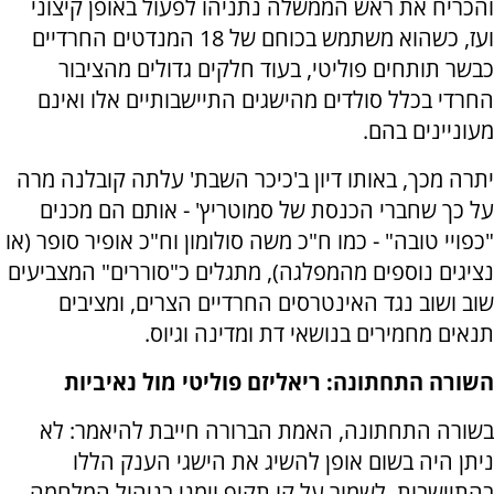
והכריח את ראש הממשלה נתניהו לפעול באופן קיצוני
ועז, כשהוא משתמש בכוחם של 18 המנדטים החרדיים
כבשר תותחים פוליטי, בעוד חלקים גדולים מהציבור
החרדי בכלל סולדים מהישגים התיישבותיים אלו ואינם
מעוניינים בהם.
יתרה מכך, באותו דיון ב'כיכר השבת' עלתה קובלנה מרה
על כך שחברי הכנסת של סמוטריץ' - אותם הם מכנים
"כפויי טובה" - כמו ח"כ משה סולומון וח"כ אופיר סופר (או
נציגים נוספים מהמפלגה), מתגלים כ"סוררים" המצביעים
שוב ושוב נגד האינטרסים החרדיים הצרים, ומציבים
תנאים מחמירים בנושאי דת ומדינה וגיוס.
השורה התחתונה: ריאליזם פוליטי מול נאיביות
בשורה התחתונה, האמת הברורה חייבת להיאמר: לא
ניתן היה בשום אופן להשיג את הישגי הענק הללו
בהתיישבות, לשמור על קו תקיף וימני בניהול המלחמה,