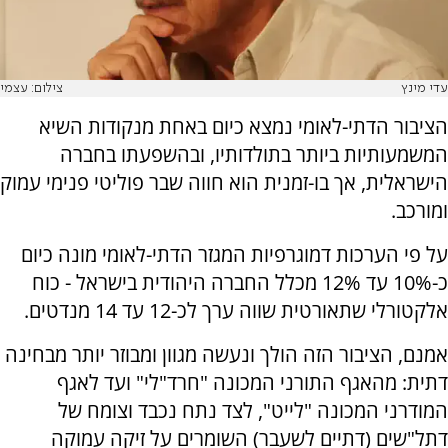
עדי מינץ
צילום: עצמי
הציבור הדתי-לאומי נמצא כיום באחת מנקודות השיא
המשמעותיות ביותר בתולדותיו, ובהשפעתו בחברה
הישראלית, אך בו-זמנית הוא חווה שבר פוליטי פנימי עמוק
ומורכב.
על פי הערכות דמוגרפיות המגזר הדתי-לאומי מונה כיום
כ-10% עד 12% מכלל החברה היהודית בישראל - כוח
אלקטורלי שתאורטית שווה ערך לכ-12 עד 14 מנדטים.
אמנם, הציבור הזה הולך ונעשה מגוון ומבוזר יותר מבחינה
דתית: מהאגף התורני המכונה "חרד"לי" ועד לאגף
המודרני המכונה "לייט", לצד נתח נכבד וצומח של
דתל"שים (דתיים לשעבר) השומרים על זיקה עמוקה