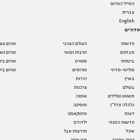
המייל האדום
עברית
English
מדורים
חדשות
העולם הערבי
פורום צע
מבזקים
תרבות ופנאי
פורום נשו
ביטחוני
ספורט
פורום בי
פוליטי-מדיני
פורומים
פורום בי
בארץ
יהדות
בעולם
צרכנות
משפט ופלילים
אופנה
כלכלה ונדל"ן
מוסיקה
דעות
פיוטקאסט
חדשות המגזר
ילדודס
אוכל
מודעות אבל