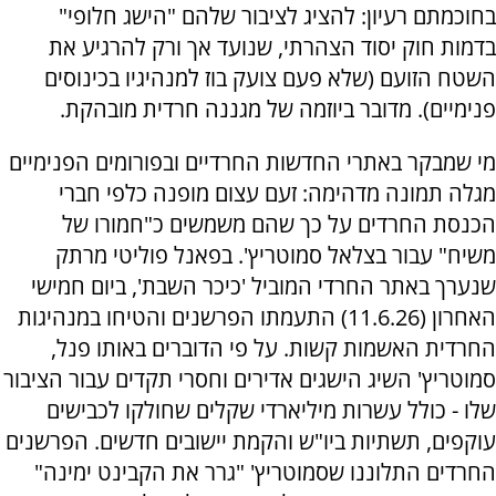
בחוכמתם רעיון: להציג לציבור שלהם "הישג חלופי"
בדמות חוק יסוד הצהרתי, שנועד אך ורק להרגיע את
השטח הזועם (שלא פעם צועק בוז למנהיגיו בכינוסים
פנימיים). מדובר ביוזמה של מגננה חרדית מובהקת.
מי שמבקר באתרי החדשות החרדיים ובפורומים הפנימיים
מגלה תמונה מדהימה: זעם עצום מופנה כלפי חברי
הכנסת החרדים על כך שהם משמשים כ"חמורו של
משיח" עבור בצלאל סמוטריץ'. בפאנל פוליטי מרתק
שנערך באתר החרדי המוביל 'כיכר השבת', ביום חמישי
האחרון (11.6.26) התעמתו הפרשנים והטיחו במנהיגות
החרדית האשמות קשות. על פי הדוברים באותו פנל,
סמוטריץ' השיג הישגים אדירים וחסרי תקדים עבור הציבור
שלו - כולל עשרות מיליארדי שקלים שחולקו לכבישים
עוקפים, תשתיות ביו"ש והקמת יישובים חדשים. הפרשנים
החרדים התלוננו שסמוטריץ' "גרר את הקבינט ימינה"