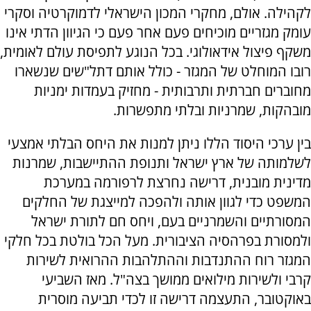
לקהילה. אולם, מחקרי המכון הישראלי לדמוקרטיה וסקרי
עומק מגזריים מוכיחים פעם אחר פעם כי הגיוון הדתי אינו
משקף פיצול אידאולוגי. בכל הנוגע לתפיסת עולם לאומית,
רובו המוחלט של המגזר - כולל אותם דתל"שים שנשארו
מחוברים חברתית ותרבותית - מחזיק בעמדות ימניות
מובהקות, שמרניות ובלתי מתפשרות.
בין ערכי היסוד הללו ניתן למנות את היחס הבלתי אמצעי
לשלמותה של ארץ ישראל ותנופת ההתיישבות, שמרנות
מדינית מובנית, דרישה נחרצת לרפורמה במערכת
המשפט כדי לגוון אותה ולהפכה למייצגת של החלקים
המסורתיים והשמרניים בעם, ויחס חם לתורת ישראל
ולמסורת בפרהסיה הציבורית. מעל הכל בולטת בכל חלקי
המגזר רוח ההתנדבות וההתלהבות ההרואית לשירות
קרבי ולשירות מילואים ממושך בצה"ל. מאז השביעי
באוקטובר, התעצמה דרישה זו לכדי תביעה מוסרית