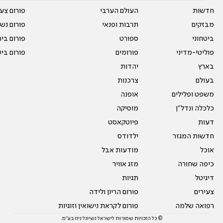
חדשות
העולם הערבי
פורום צע
מבזקים
תרבות ופנאי
פורום נשו
ביטחוני
ספורט
פורום בי
פוליטי-מדיני
פורומים
פורום בי
בארץ
יהדות
בעולם
צרכנות
משפט ופלילים
אופנה
כלכלה ונדל"ן
מוסיקה
דעות
פיוטקאסט
חדשות המגזר
ילדודס
אוכל
מודעות אבל
כיפה שחורה
מזג אוויר
דיגיטל
תגיות
צעירים
פורום הריון ולידה
רפואה שלמה
פורום לקראת נישואין וזוגיות
© כל הזכויות שמורות לישראל נשיונל ניוז בע"מ.