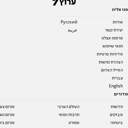
פנו אלינו
אודות
Pусский
יצירת קשר
عربية
פרסמו אצלנו
תנאי שימוש
מדיניות פרטיות
הצהרת נגישות
המייל האדום
עברית
English
מדורים
חדשות
העולם הערבי
פורום צע
מבזקים
תרבות ופנאי
פורום נשו
ביטחוני
ספורט
פורום בי