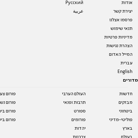
אודות
Pусский
יצירת קשר
عربية
פרסמו אצלנו
תנאי שימוש
מדיניות פרטיות
הצהרת נגישות
המייל האדום
עברית
English
מדורים
חדשות
העולם הערבי
פורום צע
מבזקים
תרבות ופנאי
פורום נשו
ביטחוני
ספורט
פורום בי
פוליטי-מדיני
פורומים
פורום בי
בארץ
יהדות
בעולם
צרכנות