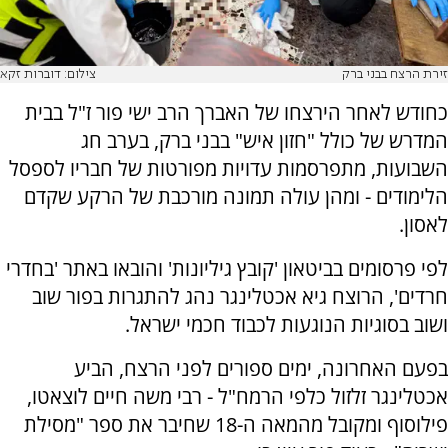
זירת הרצח בבני ברק
צילום: דוברות זקא
כחודש לאחר הירצחו של האברך הרב ישי פור ז"ל בבית
המדרש של כולל "חזון איש" בבני ברק, בערב חג
השבועות, מתפרסמות עדויות מפורטות של חבריו לספסל
הלימודים - ומהן עולה תמונה מורכבת של הרקע שקדם
לאסון.
לפי פרסומים בביטאון 'קובץ גיליונות' והובאו באתר 'בחדרי
חרדים', הרוצח גיא אכטלינגר נהג להתגרות בפור שוב
ושוב בסוגיות הנוגעות לכבוד חכמי ישראל.
בפעם האחרונה, ימים ספורים לפני הרצח, הביע
אכטלינגר זלזול כלפי הרמח"ל - רבי משה חיים לוצאטו,
פילוסוף ומקובל מהמאה ה-18 שחיבר את ספר "מסילת