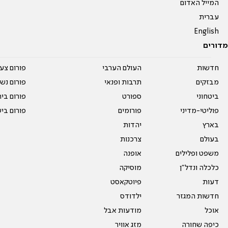
המייל האדום
עברית
English
מדורים
חדשות
העולם הערבי
פורום צע
מבזקים
תרבות ופנאי
פורום נשו
ביטחוני
ספורט
פורום בי
פוליטי-מדיני
פורומים
פורום בי
בארץ
יהדות
בעולם
צרכנות
משפט ופלילים
אופנה
כלכלה ונדל"ן
מוסיקה
דעות
פיוטקאסט
חדשות המגזר
ילדודס
אוכל
מודעות אבל
כיפה שחורה
מזג אוויר