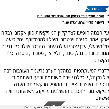
עוד באותו נושא:
יוזמה מוזיקלית: לדמיין את שובם של החטופים
דייאנה קליין שרה: 'גלה פניך'
על הבמה הופיעו לצד קליין המוזיקאיות סוזן אקלוב, רבקה
ארקי-אמר, פנינה וינטרוב, מיכל וילמרסדורף, יהל כיאט,
טל מיכאלי, עדן עטרי ואילה עמר. ההרכב שילב כלי נגינה
מגוונים ובהם נבל, כינור, חליל צד, פסנתר, גיטרה וכלי
הקשה.
לדברי המשתתפות, במהלך הערב נרשמה מעורבות רבה
של הקהל, שכללה שירה משותפת ורגעי השתתפות
נוספים. היוצרות ציינו כי המופע מבקש לתת מענה
לביקוש גובר לתכנים המשלבים מוזיקה, משמעות וחוויה
אישית.
דייאנה ומיתרי הנשמה- טובה מעצם היותך | Prod. by Adi Hayat