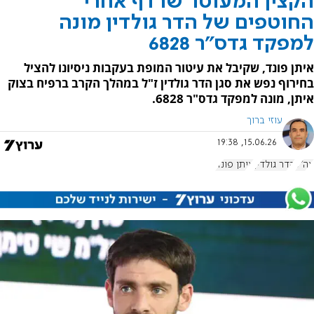
הקצין המעוטר שרדף אחרי
החוטפים של הדר גולדין מונה
למפקד גדס"ר 6828
איתן פונד, שקיבל את עיטור המופת בעקבות ניסיונו להציל
בחירוף נפש את סגן הדר גולדין ז"ל במהלך הקרב ברפיח בצוק
איתן, מונה למפקד גדס"ר 6828.
עוזי ברוך
15.06.26, 19:38
צה"ל
הדר גולדין
איתן פונד