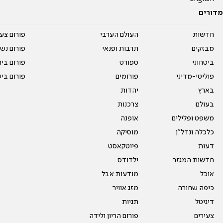
מדורים
חדשות
העולם הערבי
פורום צע
מבזקים
תרבות ופנאי
פורום נשו
ביטחוני
ספורט
פורום בי
פוליטי-מדיני
פורומים
פורום בי
בארץ
יהדות
בעולם
צרכנות
משפט ופלילים
אופנה
כלכלה ונדל"ן
מוסיקה
דעות
פיוטקאסט
חדשות המגזר
ילדודס
אוכל
מודעות אבל
כיפה שחורה
מזג אוויר
דיגיטל
תגיות
צעירים
פורום הריון ולידה