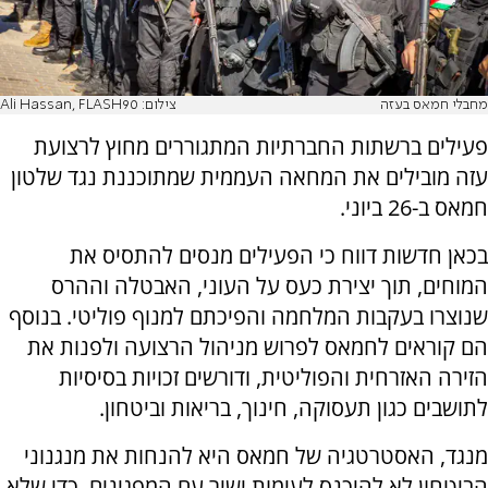
מחבלי חמאס בעזה
צילום: Ali Hassan, FLASH90
פעילים ברשתות החברתיות המתגוררים מחוץ לרצועת
עזה מובילים את המחאה העממית שמתוכננת נגד שלטון
חמאס ב-26 ביוני.
בכאן חדשות דווח כי הפעילים מנסים להתסיס את
המוחים, תוך יצירת כעס על העוני, האבטלה וההרס
שנוצרו בעקבות המלחמה והפיכתם למנוף פוליטי. בנוסף
הם קוראים לחמאס לפרוש מניהול הרצועה ולפנות את
הזירה האזרחית והפוליטית, ודורשים זכויות בסיסיות
לתושבים כגון תעסוקה, חינוך, בריאות וביטחון.
מנגד, האסטרטגיה של חמאס היא להנחות את מנגנוני
הביטחון לא להיכנס לעימות ישיר עם המפגינים, כדי שלא