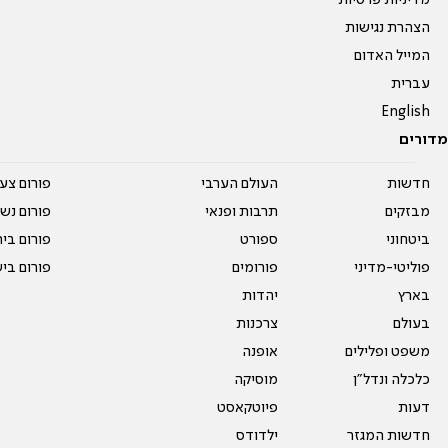
מדיניות פרטיות
הצהרת נגישות
המייל האדום
עברית
English
מדורים
חדשות
העולם הערבי
פורום צע
מבזקים
תרבות ופנאי
פורום נשו
ביטחוני
ספורט
פורום בי
פוליטי-מדיני
פורומים
פורום בי
בארץ
יהדות
בעולם
צרכנות
משפט ופלילים
אופנה
כלכלה ונדל"ן
מוסיקה
דעות
פיוטקאסט
חדשות המגזר
ילדודס