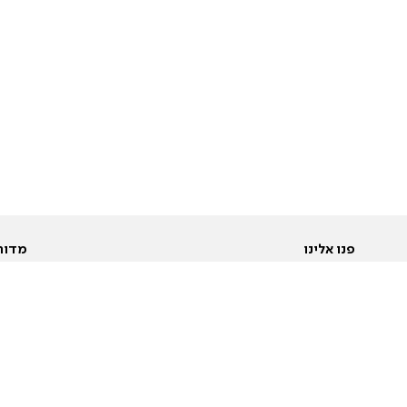
פנו אלינו
מדור
אודות
Pусский
חד
יצירת קשר
عربية
מב
פרסמו אצלנו
בי
תנאי שימוש
פו
מדיניות פרטיות
בא