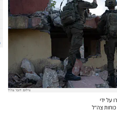
צילום: דובר צה"ל
 על ידי
כוחות צה"ל