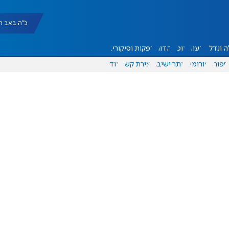
כ"ה באב תשפ"ו |
 ונדל"ן
דעות
אוכל
יהדות
הפקות וסיקורים
ספורט
פורומים
אתר ישיבה
יצירת קשר
עוד