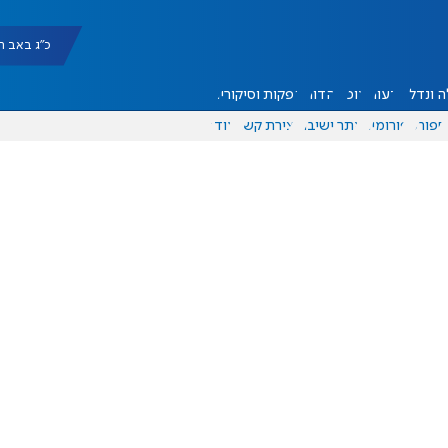
כ"ג באב תשפ"ו |
 ונדל"ן
דעות
אוכל
יהדות
הפקות וסיקורים
ספורט
פורומים
אתר ישיבה
יצירת קשר
עוד