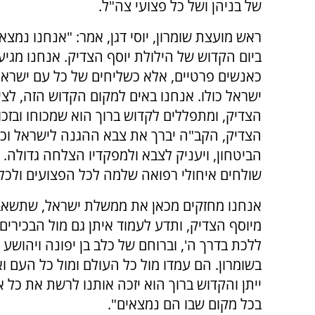
של בניהן ושל כל פצועי צה"ל.
ראש מועצת שומרון, יוסי דגן, אמר: "אנחנו נמצאי
ביום הקדוש של הילולת יוסף הצדיק. ​אנחנו מגיע
כאנשים פרטיים, אלא כשליחים של כל עם ישרא
ישראל כולו. אנחנו באים למקום הקדוש הזה, לציו
הצדיק, ומתפללים לקדוש ברוך הוא שמכוחו ובזכו
הצדיק, הקב"ה יברך את צבא ההגנה לישראל וכו
הביטחון, ויעניק לצבא ולמפקדיו הצלחה גדולה. ​
שולחים איחולי רפואה שלמה לכל הפצועים ולכל 
​אנחנו מחזקים מכאן את ממשלת ישראל, שתשאב 
מיוסף הצדיק, ותדע לעמוד איתן גם מול הבכירי
ללכת בדרך ה', וברוחם של כלב בן יפונה ויהושע ב
בשומרון. הם עמדו מול כל העולם ומול כל העם ואמר
ייתן והקדוש ברוך הוא יזכה אותנו לרשת את כל אר
בכל מקום שבו הם נמצאים".