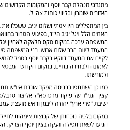
מתנדבי מנהלת קבר יוסף והמקומות הקדושים ש
האזורית שומרון ובליווי כוחות צה"ל.
בין המתפללים היו אסתי ושלום יניב, ששכלו את 
האחים הלל ויגל יניב הי"ד, בפיגוע הטרור בחוואר
המשפחה ערכה במקום טקס חלאקה לאחיין יגל 
המעמד ליווה הרב שלום ארוש. בני המשפחה סיפר
לקיים את המעמד דווקא בקבר יוסף כסמל להמשכ
לאמונה ולבחירה בחיים, במקום הקדוש המבטא 
ולמורשתו.
כמו כן השתתפו בכניסה מפקד אוגדת איו"ש תת א
קצין הגמ"ר של פיקוד מרכז סא"ל אליצור טרבלסי,
ישיבת "פרי ארץ" יהודה ליבמן וראש מועצת עמנוא
במקום בלטה נוכחותן של קבוצות אימהות לחיילי
הגיעו לשאת תפילה וזעקה בציון יוסף הצדיק. 