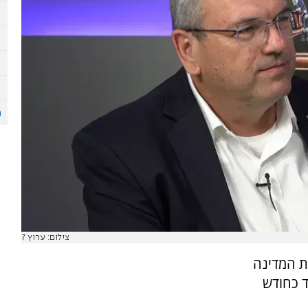
צילום: ערוץ 7
ת המדינה
 כחודש