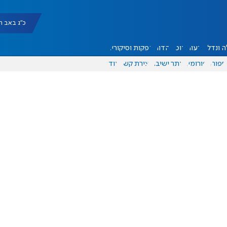
כ"ג באב תשפ"ו |
 ונדל"ן
דעות
אוכל
יהדות
הפקות וסיקורים
ספורט
פורומים
אתר ישיבה
יצירת קשר
עוד