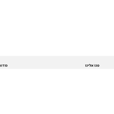
פנו אלינו
מדור
אודות
Pусский
חד
יצירת קשר
عربية
מב
פרסמו אצלנו
בי
תנאי שימוש
פו
מדיניות פרטיות
בא
הצהרת נגישות
בע