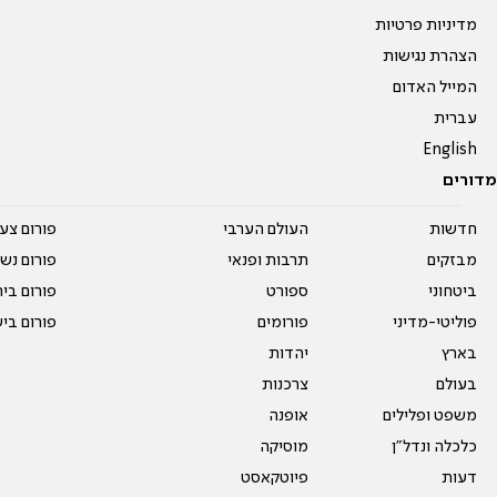
מדיניות פרטיות
הצהרת נגישות
המייל האדום
עברית
English
מדורים
חדשות
העולם הערבי
פורום צע
מבזקים
תרבות ופנאי
פורום נשו
ביטחוני
ספורט
פורום בי
פוליטי-מדיני
פורומים
פורום בי
בארץ
יהדות
בעולם
צרכנות
משפט ופלילים
אופנה
כלכלה ונדל"ן
מוסיקה
דעות
פיוטקאסט