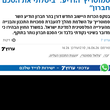
סמוטריץ' הודיע: "ביטלתי את הסכם
חברון"
בטקס הכרזת היישוב החדש דורן בהר חברון הודיע השר
סמוטריץ' על השלמת מהלך להעברת סמכויות התכנון והבנייה
מהעירייה הפלסטינית למדינת ישראל. במשרד החוץ הבהירו כי
מדובר בשינוי נקודתי בלבד וכי הסכם חברון נותר בתוקף.
ערוץ 7
1 דקות
פורסם:
16.06.26, 12:10
עודכן:
16:26
חברון
בצלאל סמוטריץ'
מועצת התכנון העליונה