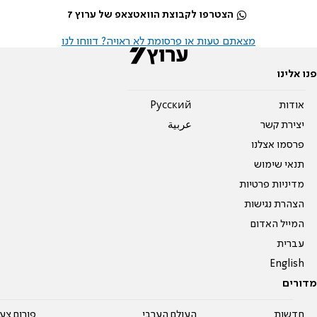
הצטרפו לקבוצת הוואטצאפ של ערוץ 7
מצאתם טעות או פרסומת לא ראויה? דווחו לנו
פנו אלינו
אודות
Pусский
יצירת קשר
عربية
פרסמו אצלנו
תנאי שימוש
מדיניות פרטיות
הצהרת נגישות
המייל האדום
עברית
English
מדורים
חדשות
העולם הערבי
פורום צע