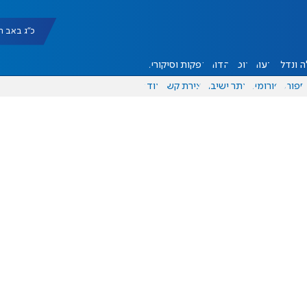
כ"ג באב תשפ"ו |
 ונדל"ן
דעות
אוכל
יהדות
הפקות וסיקורים
ספורט
פורומים
אתר ישיבה
יצירת קשר
עוד