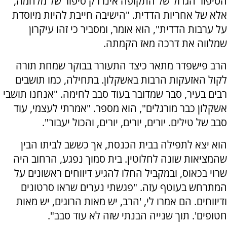
הסיפור הגדול של התקופה אינו רק סיפור של מלחמה,
אלא של אחריות הדדית. "הישיבה חייבת להיות מיוסדת
על ערבות הדדית", הוא אומר, ומסביר כי זהו עיקרון
שמלווה את דרכה מאז הקמתה.
הרב פישפדר מתאר כיצד התעורר בבוקר שמחת תורה
לקול האזעקות הרבות באשקלון. בתחילה, כמו תושבים
רבים בעיר, סבר שמדובר בעוד סבב לחימה. "אנחנו תושבי
אשקלון כבר מורגלים", הוא מספר. "אמרתי לעצמי, עוד
סבב של טילים. יורים, יורים, יורים, והכול יעבור".
הוא יצא לתפילה בבית הכנסת, אך כששב לביתו הבין
שהמציאות שונה לחלוטין. בית סמוך נפגע, הרחוב היה
שרוי בכאוס, ובמקביל החלו להגיע דיווחים ראשונים על
המתרחש בעוטף עזה. "פגשתי נערים שראו סרטונים
ודיווחים. הם אמרו לי, 'הרב, יש מאות הרוגים, יש מאות
חטופים'. תוך שנייה הבנתי שזה לא עוד סבב".