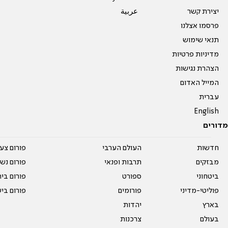
יצירת קשר
عربية
פרסמו אצלנו
תנאי שימוש
מדיניות פרטיות
הצהרת נגישות
המייל האדום
עברית
English
מדורים
חדשות
העולם הערבי
פורום צע
מבזקים
תרבות ופנאי
פורום נשו
ביטחוני
ספורט
פורום בי
פוליטי-מדיני
פורומים
פורום בי
בארץ
יהדות
בעולם
צרכנות