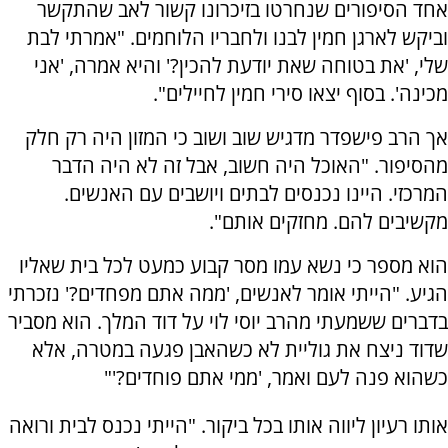
אחד הסיפורים שנחרטו בזיכרונו קשור לאב שהתקשר
וביקש לארגן חמין לבנו ולחבריו הלוחמים. "אמרתי לבת
שלי, 'את בטוחה שאת יודעת להכין?' והיא אמרה, 'אני
מכינה'. בסוף יצאו סירי חמין לחיילים".
אך הרב פישפדר מדגיש שוב ושוב כי המזון היה רק חלק
מהסיפור. "האוכל היה חשוב, אבל זה לא היה הדבר
המרכזי. היינו נכנסים לבתים ויושבים עם האנשים.
מקשיבים להם. מחזקים אותם".
הוא מספר כי נשא עמו מסר קבוע כמעט לכל בית שאליו
הגיע. "הייתי אומר לאנשים, 'ממה אתם מפחדים?' נזכרתי
בדברים ששמעתי מהרב יוסי לוי על דוד המלך. הוא מסביר
שדוד ניצח את גוליית לא כשהאבן פגעה במטרה, אלא
כשהוא פנה לעם ואמר, 'ממי אתם פוחדים?'"
אותו רעיון ליווה אותו בכל ביקור. "הייתי נכנס לבית ורואה