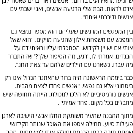
שהגיעו מהאירועים בדרום. "אנשים ראו דברים שאסור לבן
אדם לראות. הבת שלי הרגיעה אנשים, ואני ישבתי עם
אנשים ודיברתי איתם".
בין המפגשים המרגשים שעליהם הוא מספר נמצא גם
המפגש עם משפחת אילון שהגיעה מזיקים. "הוא שאל
אותי אם יש יין לקידוש. הסתכלתי עליו וראיתי דם על
הבגדים. אמרתי לו, 'רגע, מה הסיפור שלך?' ואז התברר
מה עברו. נשארנו עם הילדים שלהם עד צאת החג".
כבר ביממה הראשונה היה ברור שהאתגר הגדול אינו רק
ביטחוני אלא גם נפשי. "אנשים פחדו לצאת מהבית.
אנשים נורמטיביים לא הלכו למכולת. הייתה תחושה שיש
מחבלים בכל מקום. פחד אמיתי".
מתוך ההבנה שהעיר משותקת החלו אנשי הישיבה לארגן
פעילות סיוע. תחילה אספו את האוכל שנותר מקידושי
שמחת תורה בבתי הכנסת וחילקו אותו למשפחות. מהר