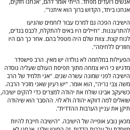
אנשים רועדים מפחד. הייתי אומר להם, 'אנחנו חזקים,
אנחנו ביחד, הקדוש ברוך הוא איתנו'".
הישיבה הפכה גם למרכז עבור לוחמים שהגיעו
להתרעננות. "חיילים היו באים להתקלח, לכבס בגדים,
לנוח קצת. צוות שלם היה מטפל בהם. אחר כך הם היו
חוזרים ללחימה".
הפעילות במלחמה לא נולדה יש מאין. הרב פישפדר
מדגיש כי היא צמחה מתוך תפיסת העולם שעליה נוסדה
הישיבה לפני שמונה עשרה שנים. "אני תלמיד של הרב
משה צבי נריה", הוא אומר. "יש רעיון שאני מזכיר הרבה.
כשיעקב אבינו שולח את יהודה למצרים כדי להקים ישיבה,
שואלים למה דווקא יהודה ולא לוי. ההסבר הוא שיהודה
תיקן את עניין הערבות ההדדית".
מכאן נובע אופייה של הישיבה. "הישיבה חייבת להיות
מיוסדת על ערבות הדדית. זה המוטו שלנו. אנחנו לא