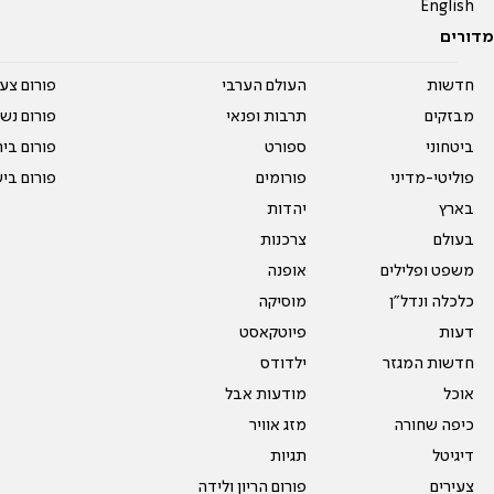
English
מדורים
חדשות
העולם הערבי
פורום צע
מבזקים
תרבות ופנאי
פורום נשו
ביטחוני
ספורט
פורום בי
פוליטי-מדיני
פורומים
פורום בי
בארץ
יהדות
בעולם
צרכנות
משפט ופלילים
אופנה
כלכלה ונדל"ן
מוסיקה
דעות
פיוטקאסט
חדשות המגזר
ילדודס
אוכל
מודעות אבל
כיפה שחורה
מזג אוויר
דיגיטל
תגיות
צעירים
פורום הריון ולידה