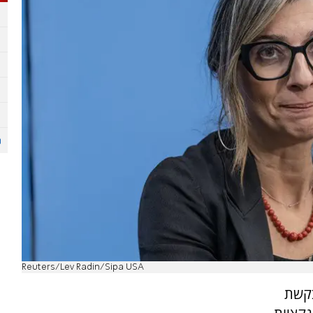
Reuters/Lev Radin/Sipa USA
בקשת