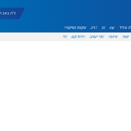
כ"ה באב תשפ"ו |
 ונדל"ן
דעות
אוכל
יהדות
הפקות וסיקורים
ספורט
פורומים
אתר ישיבה
יצירת קשר
עוד