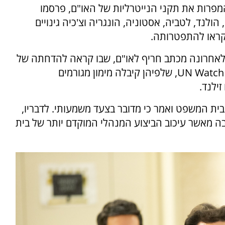
פרות את תקני הנייטרליות של האו"ם, פרסמו
ולנד, לטביה, אסטוניה, הונגריה וצ'כיה גינויים
קראו להתפטרותה.
אחרונה מכתב חריף לאו"ם, שבו קראה להדחתה של
אלבנזה. במכתב הוזכרו גם טענות שפרסם ארגון UN Watch, שלפיהן קיבלה מימון מגורמים
זילנד.
 על החלטת בית המשפט ואמר כי מדובר בצעד משמעותי. לדבריו,
 מאשר עיכוב הביצוע המנהלי המוקדם יותר של בית