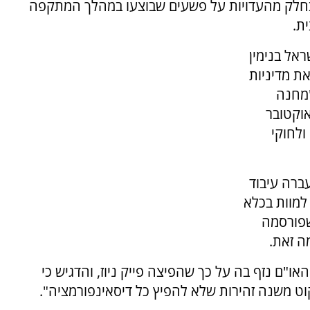
חלק מהעדויות על פשעים שבוצעו במהלך המתקפה
ת.
שראל בנימין
גוסט 2024 השוותה את מדיניות
"מחנה
ביש ביותר של המאה ה-21". באוקטובר
ולחוקי
ברשת X תמונה שעברה עיבוד
 למוות בכלא
שפורסמה
האו"ם נזף בה על כך שהפיצה פייק ניוז, והדגיש כי
וט משנה זהירות שלא להפיץ כל דיסאינפורמציה".