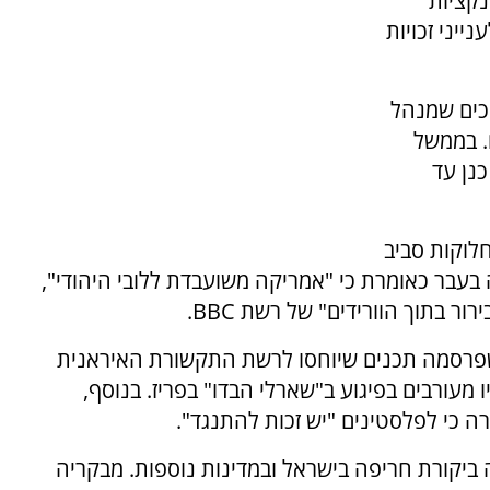
קציות
יני זכויות
כים שמנהל
ם. בממשל
נן עד
לוקות סביב
 בעבר כאומרת כי "אמריקה משועבדת ללובי היהודי",
 בתוך הוורידים" של רשת BBC.
שפרסמה תכנים שיוחסו לרשת התקשורת האיראנית
ים היו מעורבים בפיגוע ב"שארלי הבדו" בפריז. בנוסף,
 ספגה אלבנזה ביקורת חריפה בישראל ובמדינות נוספות. מבקריה