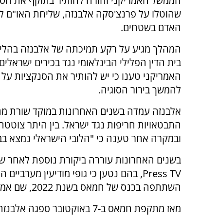
הממשל האמריקני והורה להותיר בתוקף את הסנ
שהוטלו על פרנצ'סקה אלבנזה, שליחת האו"ם לעני
האדם בשטחים.
המהלך מגיע על רקע תמיכתה של אלבנזה בהלי
בית הדין הפלילי הבינלאומי נגד בכירים ישראלי
האמריקני טענו כי יש להותיר את הסנקציות על כ
להמשך בירור הסוגיה.
אלבנזה עמדה בשנים האחרונות במוקד שורת מח
התבטאויות חריפות נגד ישראל. בין היתר צוטטה
ובמקרה אחר טענה כי "הלובי הישראלי נמצא בבירור
בשנים האחרונות עוררה ביקורת נוספת לאחר 
Press TV, בהם נטען כי גופי מודיעין מערבי
השתתפה בכנס של חמאס בשנת 2022, שם אמרה כי לפלסטינים "יש זכות להתנגד".
מאז מתקפת חמאס ב-7 באוקטובר