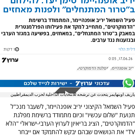
יריב אופנהיימר סימן יעד: להילחם
ב"טרור המתנחלים" ולפנות מאחזים
פעיל השמאל יריב אופנהיימר, המתמודד ברשימת
"הדמוקרטים", מתחייב למקד את פעילותו הפרלמנטרית
במאבק ב"טרור המתנחלים", במאחזים, בפשיעה במגזר הערבי
ובגזענות נגד ערבים.
דלית הלוי
1 דקות
17.06.26, 0:05
יריב אופנהיימר
מפלגת הדמוקרטים
ياريف اوبنهايمر يتحدث عن ترشحه للانتخابات الداخلية لحزب الديمقراطيين
פעיל השמאל הקיצוני יריב אופנהיימר, לשעבר מנכ"ל
תנועת "שלום עכשיו" וכיום מתמודד ברשימת מפלגת
"הדמוקרטים", הציג בריאיון לערוץ הערבי-ישראלי "הלא
TV" את הנושאים שבהם יבקש להתמקד אם ייבחר