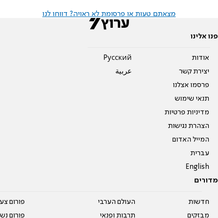
מצאתם טעות או פרסומת לא ראויה? דווחו לנו
פנו אלינו
אודות
Pусский
יצירת קשר
عربية
פרסמו אצלנו
תנאי שימוש
מדיניות פרטיות
הצהרת נגישות
המייל האדום
עברית
English
מדורים
חדשות
העולם הערבי
פורום צע
מבזקים
תרבות ופנאי
פורום נשו