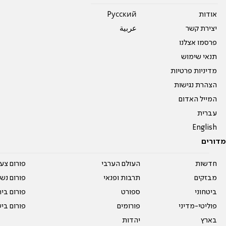
אודות
Pусский
יצירת קשר
عربية
פרסמו אצלנו
תנאי שימוש
מדיניות פרטיות
הצהרת נגישות
המייל האדום
עברית
English
מדורים
חדשות
העולם הערבי
פורום צע
מבזקים
תרבות ופנאי
פורום נשו
ביטחוני
ספורט
פורום בי
פוליטי-מדיני
פורומים
פורום בי
בארץ
יהדות