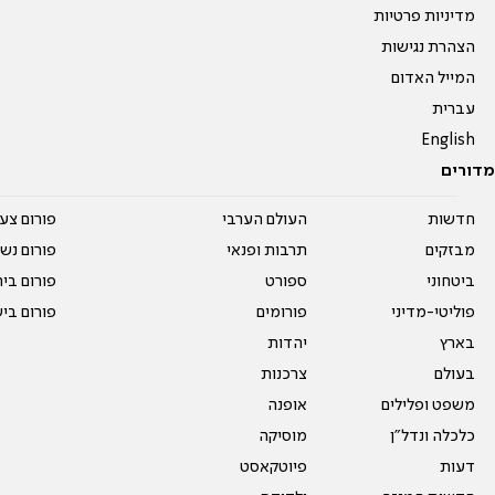
מדיניות פרטיות
הצהרת נגישות
המייל האדום
עברית
English
מדורים
חדשות
העולם הערבי
פורום צע
מבזקים
תרבות ופנאי
פורום נשו
ביטחוני
ספורט
פורום בי
פוליטי-מדיני
פורומים
פורום בי
בארץ
יהדות
בעולם
צרכנות
משפט ופלילים
אופנה
כלכלה ונדל"ן
מוסיקה
דעות
פיוטקאסט