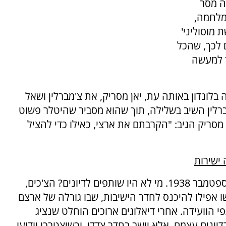
ה מסר
מלחמה,
 מוסוליני'
 לכך, שהכל
ר למעשה
 בלונדון באותה עת, יאן מסריק, את צ'מברלין ושאל
'מברלין השיב בשלילה, תוך שהוא מסביר שהיטלר פשוט
 מסריק הגיב: "הקרבתם את ארצי, כאילו כדי להציל
ישירות
הדיונים הראשונים בוועידה התחילו בצהרי 29 בספטמבר 1938. מי לא היו שותפים לדיונים? הצ'כים,
ו אפילו להיכנס לחדר הישיבות, שבו גורלה של ארצם
 הוועידה. אחרי דיאלוגים ארוכים הוחלט שנציג
דיונים עצמם, אלא יישב בחדר צדדי, וכשיצטרכו יודיעו