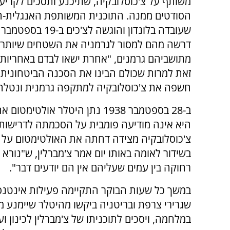
משותף על צ'כוסלובקיה, שתיכנע ותסכים לקריע
הסודטים ממנה. התוכנית המשותפת האנגלית-
מתושביהם גרמנים, "אחרת ישאו לבדם באחריות 
זאת למרות שכולם הבינו את הסכנה הביטחונית ל
חשפה את צ'כוסלובקיה למתקפה גרמנית ונטלה
היא אינה מודיעה פומבית על הסכמתה לדרישותי
צ'כוסלובקיה מצידה דחתה את האולטימטום על
בשידור לאומה באותו יום אמר צ'מברלין, ש"נור
רחוקה בין עמים שעליהם אין הם יודעים דבר".
במשך כל שעות הבוקר התקיימה פעילות אינטנסי
שגרירי צרפת ובריטניה ביקשו מהיטלר שיימנע 
במלחמה, ויסכים לתוכניתו של צ'מברלין לכינון ו