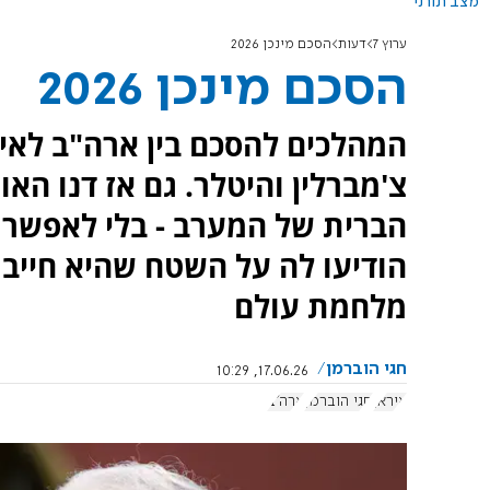
מצב תורני
ערוץ 7
דעות
הסכם מינכן 2026
הסכם מינכן 2026
המהלכים להסכם בין ארה"ב לאיר
צ'מברלין והיטלר. גם אז דנו הא
הברית של המערב - בלי לאפשר 
הודיעו לה על השטח שהיא חייבת
מלחמת עולם
חגי הוברמן
17.06.26, 10:29
איראן
חגי הוברמן
ארה"ב