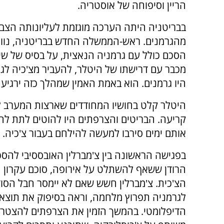
הריין וסיפוחה של אוסטריה.
בבריטניה היתה הערכה מוגזמת לעליונותה הצבא
מהגרמנים. ראש-הממשלה החדש בבריטניה, נוויל 
הסכם כולל עם גרמניה הנאצית, על בסיס של שינו
מכבר עם דרישתו של היטלר, להעביר מצ'כיה לגר
היו גרמנים. הוא באמת האמין שמהלך כזה ירגי
היטלר קלט בחושיו המחודדים שארצות המערב ל
קריעה. הבריטים והצרפתים היו להוטים לתת לה
אותם ימים סירבו למעשה להילחם בעבור צ'כיה.
בפגישה הראשונה בין צ'מברלין האובססיבי להסכם
הרודן ששאף להשתלט על אירופה, סוכם עקרון 
הצ'כית. צ'מברלין חשש שאם לא יימסר חבל הסו
לגרמניה תפרוץ מלחמה, וראה בסיפוק את תוצא
הדיפלומטי. בהמשך הזמין את הצרפתים להצטר