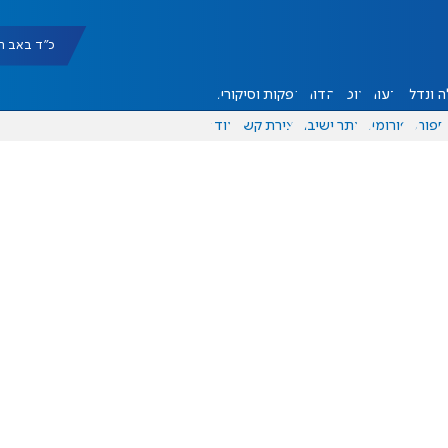
כ"ד באב תשפ"ו |
 ונדל"ן
דעות
אוכל
יהדות
הפקות וסיקורים
ספורט
פורומים
אתר ישיבה
יצירת קשר
עוד