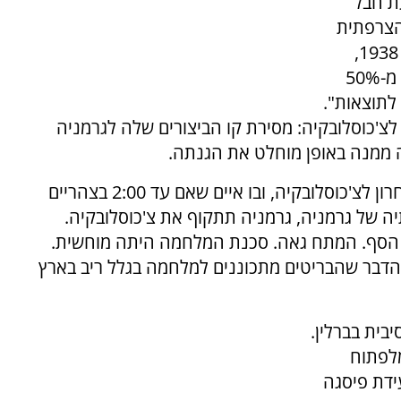
ת חבל
הצרפתית
שעובדה בלונדון והוגשה לצ'כים ב-19 בספטמבר 1938,
דרשה מהם למסור לגרמניה את השטחים שיותר מ-50%
לתוצאות".
צ'כוסלובקיה: מסירת קו הביצורים שלה לגרמניה
 ממנה באופן מוחלט את הגנתה.
ב-28 בספטמבר 1938 נתן היטלר אולטימטום אחרון לצ'כוסלובקיה, ובו איים שאם עד 2:00 בצהריים
ה של גרמניה, גרמניה תתקוף את צ'כוסלובקיה.
 הסף. המתח גאה. סכנת המלחמה היתה מוחשית.
א הדבר שהבריטים מתכוננים למלחמה בגלל ריב בארץ
בית בברלין.
מלפתוח
עידת פיסגה