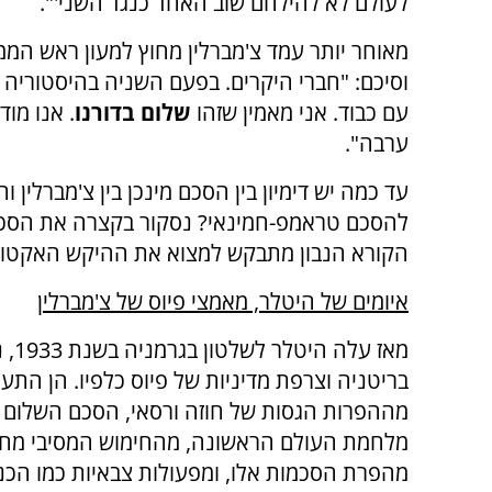
לעולם לא להילחם שוב האחד כנגד השני'".
וסיכם: "חברי היקרים. בפעם השניה בהיסטוריה
עם כבוד. אני מאמין שזהו
שלום בדורנו
. אנו מו
ערבה".
עד כמה יש דימיון בין הסכם מינכן בין צ'מברלין ו
להסכם טראמפ-חמינאי? נסקור בקצרה את הסכם
הקורא הנבון מתבקש למצוא את ההיקש האקטוא
איומים של היטלר, מאמצי פיוס של צ'מברלין
מאז עלה היטל
בריטניה וצרפת מדיניות של פיוס כלפיו. הן התע
מההפרות הגסות של חוזה ורסאי, הסכם השלום 
מלחמת העולם הראשונה, מהחימוש המסיבי מח
מהפרת הסכמות אלו, ומפעולות צבאיות כמו הכנ