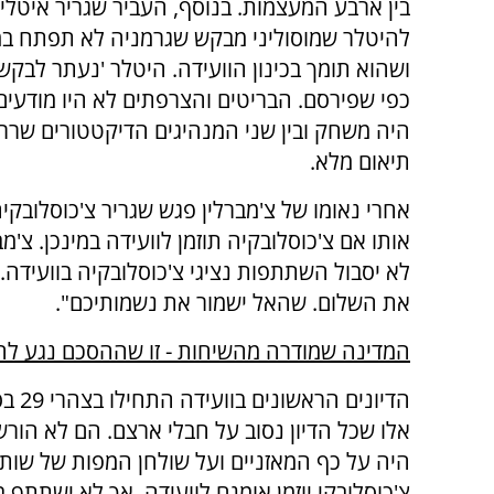
בין ארבע המעצמות. בנוסף, העביר שגריר איטלי
להיטלר שמוסוליני מבקש שגרמניה לא תפתח ב
ושהוא תומך בכינון הוועידה. היטלר 'נעתר לבקשת
כפי שפירסם. הבריטים והצרפתים לא היו מודעים
היה משחק ובין שני המנהיגים הדיקטטורים שר
תיאום מלא.
אחרי נאומו של צ'מברלין פגש שגריר צ'כוסלובקיה
אותו אם צ'כוסלובקיה תוזמן לוועידה במינכן. צ
לא יסבול השתתפות נציגי צ'כוסלובקיה בוועידה.
את השלום. שהאל ישמור את נשמותיכם".
המדינה שמודרה מהשיחות - זו שההסכם נגע לה 
אלו שכל הדיון נסוב על חבלי ארצם. הם לא הורש
היה על כף המאזניים ועל שולחן המפות של שותפי
צ'כוסלובקי יוזמן אומנם לוועידה, אך לא ישתתף ב