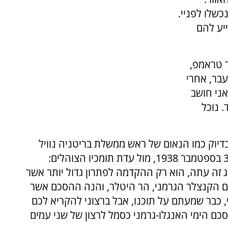
כשלו לפניי.
ייע להם
ד טראמפ,
בר, אחרי
אני חושב
 נוכל
דיוק כמו הנאום של ראש ממשלת בריטניה נוויל
צ'מברלין, עם שובו מוועידת מינכן עם היטלר ב-30 בספטמבר 1938, מול עדת תומכיו הצוהלים:
ג זה עתה, הוא רק ההקדמה לפתרון גדול יותר אשר
עם הקנצלר הגרמני, הר היטלר, והנה ההסכם אשר
, כבר שמעתם על תוכנו, אבל ברצוני להקריא לכם
ם הימי האנגלו-גרמני כסמל לרצון של שני עמים