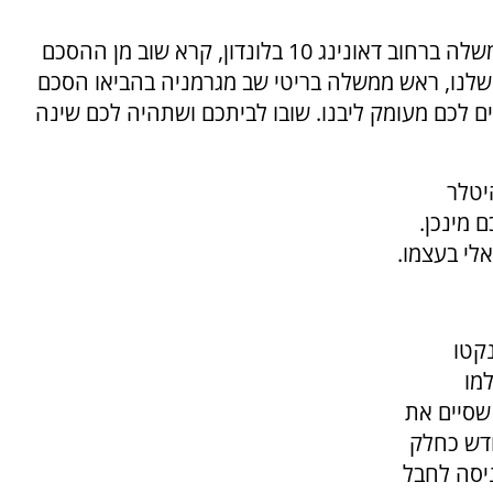
מאוחר יותר עמד צ'מברלין מחוץ למעון ראש הממשלה ברחוב דאונינג 10 בלונדון, קרא שוב מן ההסכם
 שלנו, ראש ממשלה בריטי שב מגרמניה בהביאו הסכם
דים לכם מעומק ליבנו. שובו לביתכם ושתהיה לכם שינה
היטלר
 מינכן.
לי בעצמו.
ר לשלטון בגרמניה בשנת 1933, נקטו
למו
שסיים את
דש כחלק
יסה לחבל