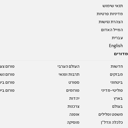
תנאי שימוש
מדיניות פרטיות
הצהרת נגישות
המייל האדום
עברית
English
מדורים
חדשות
העולם הערבי
פורום צע
מבזקים
תרבות ופנאי
פורום נשו
ביטחוני
ספורט
פורום בי
פוליטי-מדיני
פורומים
פורום בי
בארץ
יהדות
בעולם
צרכנות
משפט ופלילים
אופנה
כלכלה ונדל"ן
מוסיקה