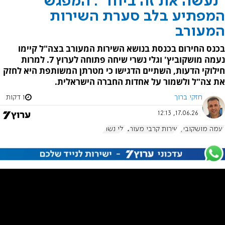
"נעשה את זה ביחד": המפגש
המפתיע בלב סערת השירות
המעורב
בכנס החירום בכנסת בנושא השירות המעורב בצה"ל קיימו
נעמה מושקוביץ' וגלי נשרי שיחה פתוחה לערוץ 7. למרות
חילוקי הדעות, השתיים הדגישו כי מטרתן המשותפת היא לחזק
את צה"ל ולשמור על אחדות החברה הישראלית.
חזקי ברוך
1 דקות
17.06.26, 12:13
נעמה מושקוביץ
שירות קרבי מעורב
גלי נשרי