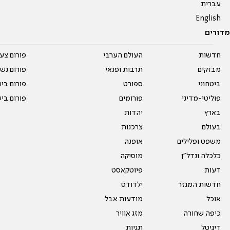
עברית
English
מדורים
חדשות
העולם הערבי
פורום צע
מבזקים
תרבות ופנאי
פורום נשו
ביטחוני
ספורט
פורום בי
פוליטי-מדיני
פורומים
פורום בי
בארץ
יהדות
בעולם
צרכנות
משפט ופלילים
אופנה
כלכלה ונדל"ן
מוסיקה
דעות
פיוטקאסט
חדשות המגזר
ילדודס
אוכל
מודעות אבל
כיפה שחורה
מזג אוויר
דיגיטל
תגיות