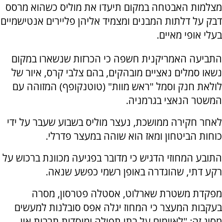
מצלמות האבטחה במקום תיעדו את מוליס כשהוא מרסס
דבק על דלתות המבנים ומצמיד אליהן פליירים אנטישמיים
בעלי אופי מאיים.
התביעה האמריקנית חשפה כי הכרזות שנשארו במקום
נשאו סמלים נאציים מובהקים, בהם צלבי קרס, איור של
לולאת חנק וסמל "ראש מוות" (טוטנקופף) המזוהה עם
המשטר הנאצי בגרמניה.
לאחר חקירה ממושכת, נעצר מוליס בשבוע שעבר על ידי
כוחות הביטחון ומאז הוא שוהה במעצר פדרלי.
התובע המחוזי הדגיש כי מדובר בפגיעה מכוונת ברכוש על
רקע דתי, שהוגדרה באופן רשמי כפשע שנאה.
מפקדת משטרת שארלוט, אסטלה פטרסון, מסרה
בעקבות המעצר כי המחוז יגלה אפס סובלנות למעשים
מסוג זה: "לאיומים על בתי תפילה ומוסדות תרבות אין