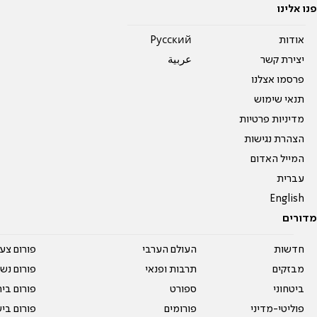
פנו אלינו
אודות
Pусский
יצירת קשר
عربية
פרסמו אצלנו
תנאי שימוש
מדיניות פרטיות
הצהרת נגישות
המייל האדום
עברית
English
מדורים
חדשות
העולם הערבי
פורום צע
מבזקים
תרבות ופנאי
פורום נשו
ביטחוני
ספורט
פורום בי
פוליטי-מדיני
פורומים
פורום בי