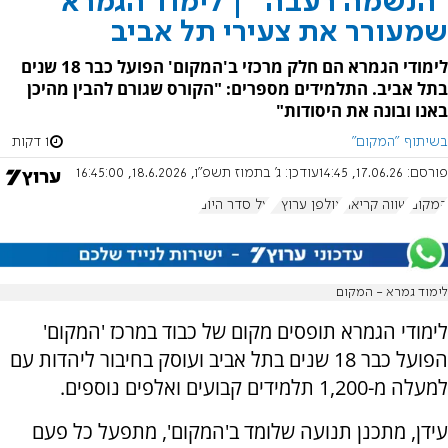
"הנשמה רעבה" | לימוד הגמרא
שמעורר את צעירי תל אביב
לימודי הגמרא הם חלק מרכזי ב'המקום' הפועל כבר 18 שנים
בתל אביב. התלמידים מספרים: "הקורס שגורם להבין מהיכן
באנו ובונה את היסודות"
בשיתוף "המקום"
1 דקות
פורסם:
17.06.26, 14:45
עודכן:
ג' בתמוז תשפ"ו, 18.6.2026, 16:45:00
המקום
שווה קריאה
אולפן ערוץ 7
על סדר היום
לימוד גמרא - המקום
לימודי הגמרא תופסים מקום של כבוד במרכז 'המקום'
הפועל כבר 18 שנים בתל אביב ועוסק בחיבור ליהדות עם
למעלה מ-1,200 תלמידים קבועים ואלפים נוספים.
עידן, מתכנן תנועה שלומד ב'המקום', מתפעל כל פעם