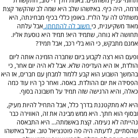
תחומי עניין משותפים. באמת הלך די טוב, התקשורת
זרמה, היה כיף. באיזשהו שלב היא שמה לב שהקשר קצת
משתלט לה על הלו"ז. באופן כללי בכיף מבחינתה, היא
מאוד משקיענית, כי
חשוב לה להתחתן.
אבל עלתה
תחושה לא נוחה, שתמיד היא! תמיד היא נוסעת אליו.
אמנם מתבקש, כי הוא בלי רכב, אבל תמיד?
ופעם הוא רצה לקבוע ביום שחברה הזמינה אותה ליום
הולדת, אז היא העדיפה שלא. אבל לא היה יום אחר, כי
בהמשך השבוע הוא קבע ללמוד למבחן עם חברים, אז היא
הפסידה את יום ההולדת. באסה. ואחר כך היו עוד כמה
כאלה, והיא הרגישה שזה תמיד על חשבונה בסוף.
היא לא מתקטננת בדרך כלל, אבל התחיל להיות מעיק,
ובסוף הוא חתך. היא ממש מבינה את זה, האווירה כבר
נהייתה לא נעימה. קצת באשמתה... היא התבאסה
שהסתיים, לדעתה היה פה פוטנציאל טוב. אבל באיזשהו