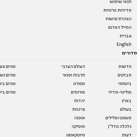
תנאי שימוש
מדיניות פרטיות
הצהרת נגישות
המייל האדום
עברית
English
מדורים
חדשות
העולם הערבי
פורום צע
מבזקים
תרבות ופנאי
פורום נשו
ביטחוני
ספורט
פורום בי
פוליטי-מדיני
פורומים
פורום בי
בארץ
יהדות
בעולם
צרכנות
משפט ופלילים
אופנה
כלכלה ונדל"ן
מוסיקה
דעות
פיוטקאסט