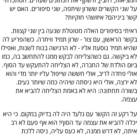
המציאות, להבין, ולשקף את הנתונים שעולים. הסתכלתי
על שני הקשרים ששרון שיתפה, שני סיפורים. האם יש
קשר ביניהם? איזושהי חוקיות?
ראיתי בסיפורים האלה מטוטלת שנעה בין שני קצוות.
בקשר הראשון, עם צור - שרון תמיד וויתרה. כשהפריע לה
שהיא תמיד נוסעת אליו - לא הרגישה בנוח לשנות, ואפילו
לא ביקשה. גם כשהצליחה לבקש ממנו להתחשב בה, כמו
ביום הולדת של החברה, לא הצליחה להתעקש עד הסוף.
אולי פחדה לריב, אולי חששה שייפול עליו יותר מדי והוא
לא ירצה, אולי היא ניסתה שיהיה כמה שיותר נעים.
בשורה תחתונה: היא לא באמת הצליחה להביא את
עצמה.
על רקע זה הקשר עם גלעד היה לה בדיוק במקום. כי היא
יכלה להביא את עצמה עד הסוף! הוא אף פעם לא רב
איתה, לא דרש ממנה, לא כעס עליה, ניסה ללכת