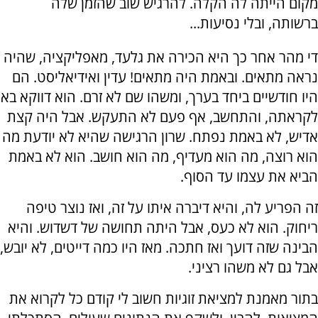
מקום הייתה לה הקלה. להרגיש שוב שהזמן שלה
ברשותה, ובלי נסיעות...
די מהר אחר כך היא הכירה את גלעד, מאפליקציה, שהיה
נראה מתאים. ובאמת היה מתאים! עדין ואידיאליסט. הם
היו חודשיים ביחד בערך, ומשהו שם לא זרם. הוא דווקא בא
לקראתה, והתחשב, אף פעם לא התעקש. אבל היה קצת
אדיש, לא באמת נפתח. שרון הרגישה שהיא לא יודעת מה
הוא רוצה, מה הוא מעדיף, מה הוא חושב. הוא לא באמת
הביא את עצמו עד הסוף.
זה הפריע לה, והיא דיברה איתו על זה, ואז נוצר טיפה
ריחוק. הוא לא כעס, אבל היתה תחושה של דשדוש. והיא
הבינה שזה דועך ואז חתכה. מאז היו כמה דייטים, לא יובש,
אבל גם לא משהו רציני.
בתור מאמנת למציאת זוגיות חשוב לי קודם כל לקרוא את