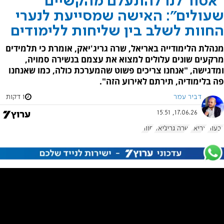
"אסור לנו להתעלם מהקשיים
שעולים": האישה שמסייעת לנערי
החוות לשלב בין שליחות ללימודים
מנהלת הלימודייה באריאל, שרה גריג'יאק, אומרת כי תלמידים
מרקעים שונים עלולים למצוא את עצמם בנשירה סמויה,
ומדגישה, "אנחנו צריכים פשוט שהמערכת כולה, כמו שאנחנו
פה בלימודיה, תירתם לאירוע הזה".
דביר עמר
1 דקות
17.06.26, 15:51
גבעות
אריאל
שרה גריג'יאק
חוות