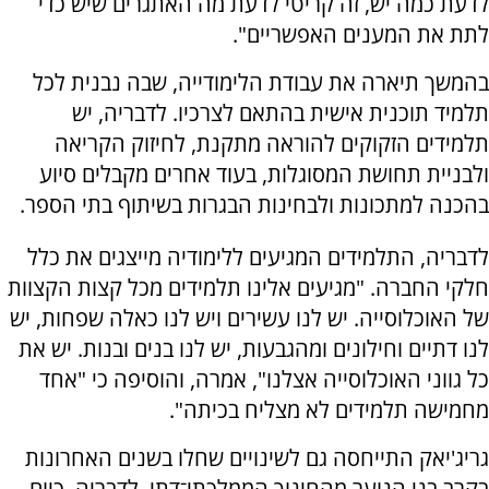
לדעת כמה יש, זה קריטי לדעת מה האתגרים שיש כדי
לתת את המענים האפשריים".
בהמשך תיארה את עבודת הלימודייה, שבה נבנית לכל
תלמיד תוכנית אישית בהתאם לצרכיו. לדבריה, יש
תלמידים הזקוקים להוראה מתקנת, לחיזוק הקריאה
ולבניית תחושת המסוגלות, בעוד אחרים מקבלים סיוע
בהכנה למתכונות ולבחינות הבגרות בשיתוף בתי הספר.
לדבריה, התלמידים המגיעים ללימודיה מייצגים את כלל
חלקי החברה. "מגיעים אלינו תלמידים מכל קצות הקצוות
של האוכלוסייה. יש לנו עשירים ויש לנו כאלה שפחות, יש
לנו דתיים וחילונים ומהגבעות, יש לנו בנים ובנות. יש את
כל גווני האוכלוסייה אצלנו", אמרה, והוסיפה כי "אחד
מחמישה תלמידים לא מצליח בכיתה".
גריג'יאק התייחסה גם לשינויים שחלו בשנים האחרונות
בקרב בני הנוער מהחינוך הממלכתי־דתי. לדבריה, כיום