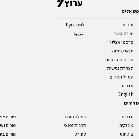
פנו אלינו
אודות
Pусский
יצירת קשר
عربية
פרסמו אצלנו
תנאי שימוש
מדיניות פרטיות
הצהרת נגישות
המייל האדום
עברית
English
מדורים
חדשות
העולם הערבי
פורום צע
מבזקים
תרבות ופנאי
פורום נשו
ביטחוני
ספורט
פורום בי