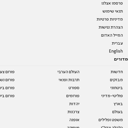
פרסמו אצלנו
תנאי שימוש
מדיניות פרטיות
הצהרת נגישות
המייל האדום
עברית
English
מדורים
חדשות
העולם הערבי
פורום צע
מבזקים
תרבות ופנאי
פורום נשו
ביטחוני
ספורט
פורום בי
פוליטי-מדיני
פורומים
פורום בי
בארץ
יהדות
בעולם
צרכנות
משפט ופלילים
אופנה