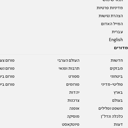
תנאי שימוש
מדיניות פרטיות
הצהרת נגישות
המייל האדום
עברית
English
מדורים
חדשות
העולם הערבי
פורום צע
מבזקים
תרבות ופנאי
פורום נשו
ביטחוני
ספורט
פורום בי
פוליטי-מדיני
פורומים
פורום בי
בארץ
יהדות
בעולם
צרכנות
משפט ופלילים
אופנה
כלכלה ונדל"ן
מוסיקה
דעות
פיוטקאסט