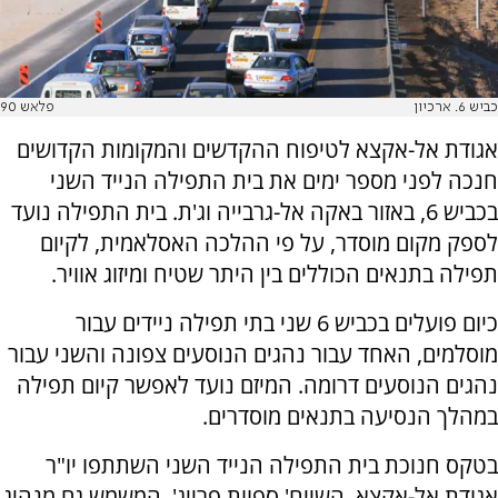
כביש 6. ארכיון
פלאש 90
אגודת אל-אקצא לטיפוח ההקדשים והמקומות הקדושים
חנכה לפני מספר ימים את בית התפילה הנייד השני
בכביש 6, באזור באקה אל-גרבייה וג'ת. בית התפילה נועד
לספק מקום מוסדר, על פי ההלכה האסלאמית, לקיום
תפילה בתנאים הכוללים בין היתר שטיח ומיזוג אוויר.
כיום פועלים בכביש 6 שני בתי תפילה ניידים עבור
מוסלמים, האחד עבור נהגים הנוסעים צפונה והשני עבור
נהגים הנוסעים דרומה. המיזם נועד לאפשר קיום תפילה
במהלך הנסיעה בתנאים מוסדרים.
בטקס חנוכת בית התפילה הנייד השני השתתפו יו"ר
אגודת אל-אקצא, השייח' ספוות פרייג', המשמש גם מנהיג