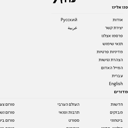
פנו אלינו
אודות
Pусский
יצירת קשר
عربية
פרסמו אצלנו
תנאי שימוש
מדיניות פרטיות
הצהרת נגישות
המייל האדום
עברית
English
מדורים
חדשות
העולם הערבי
פורום צע
מבזקים
תרבות ופנאי
פורום נשו
ביטחוני
ספורט
פורום בי