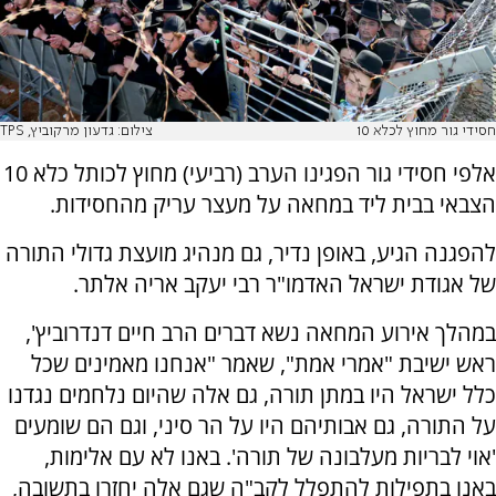
חסידי גור מחוץ לכלא 10
צילום: גדעון מרקוביץ, TPS
אלפי חסידי גור הפגינו הערב (רביעי) מחוץ לכותל כלא 10
הצבאי בבית ליד במחאה על מעצר עריק מהחסידות.
להפגנה הגיע, באופן נדיר, גם מנהיג מועצת גדולי התורה
של אגודת ישראל האדמו"ר רבי יעקב אריה אלתר.
במהלך אירוע המחאה נשא דברים הרב חיים דנדרוביץ',
ראש ישיבת "אמרי אמת", שאמר "אנחנו מאמינים שכל
כלל ישראל היו במתן תורה, גם אלה שהיום נלחמים נגדנו
על התורה, גם אבותיהם היו על הר סיני, וגם הם שומעים
'אוי לבריות מעלבונה של תורה'. באנו לא עם אלימות,
באנו בתפילות להתפלל לקב"ה שגם אלה יחזרו בתשובה,