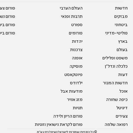
חדשות
העולם הערבי
פורום צע
מבזקים
תרבות ופנאי
פורום נשו
ביטחוני
ספורט
פורום בי
פוליטי-מדיני
פורומים
פורום בי
בארץ
יהדות
בעולם
צרכנות
משפט ופלילים
אופנה
כלכלה ונדל"ן
מוסיקה
דעות
פיוטקאסט
חדשות המגזר
ילדודס
אוכל
מודעות אבל
כיפה שחורה
מזג אוויר
דיגיטל
תגיות
צעירים
פורום הריון ולידה
רפואה שלמה
פורום לקראת נישואין וזוגיות
© כל הזכויות שמורות לישראל נשיונל ניוז בע"מ.