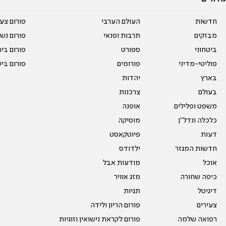
חדשות
העולם הערבי
פורום צע
מבזקים
תרבות ופנאי
פורום נשו
ביטחוני
ספורט
פורום בי
פוליטי-מדיני
פורומים
פורום בי
בארץ
יהדות
בעולם
צרכנות
משפט ופלילים
אופנה
כלכלה ונדל"ן
מוסיקה
דעות
פיוטקאסט
חדשות המגזר
ילדודס
אוכל
מודעות אבל
כיפה שחורה
מזג אוויר
דיגיטל
תגיות
צעירים
פורום הריון ולידה
רפואה שלמה
פורום לקראת נישואין וזוגיות