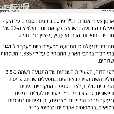
בית חב"ד
צילום: איסטוק
ארגון צעירי אגודת חב"ד פרסם נתונים מסכמים על היקף
פעילות התנועה בישראל, לקראת יום ההילולא ה-32 של
מנהיג החסידות, הרבי מלוּבָבִיץ', שצוין בג' בתמוז.
מהנתונים עולה כי התנועה מפעילה כיום מערך של 941
בתי חב"ד ברחבי הארץ, המנוהלים על ידי 1,335 משפחות
שלוחים.
לפי הדוח, הפעילות השנתית של התנועה רשמה כ-3.5
מיליון השתתפויות באירועים ובמפעלים שונים. פריסת
המרכזים כוללת, לצד הסניפים המקומיים בערים
וביישובים, גם 95 בתי חב"ד ייעודיים לעולים חדשים
(בעיקר מחבר המדינות ומצרפת), וכן נציגויות במרכזים
רפואיים, בקמפוסים אקדמיים ובבסיסי צה"ל.