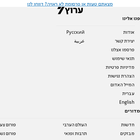
מצאתם טעות או פרסומת לא ראויה? דווחו לנו
פנו אלינו
אודות
Pусский
יצירת קשר
عربية
פרסמו אצלנו
תנאי שימוש
מדיניות פרטיות
הצהרת נגישות
המייל האדום
עברית
English
מדורים
חדשות
העולם הערבי
פורום צע
מבזקים
תרבות ופנאי
פורום נשו