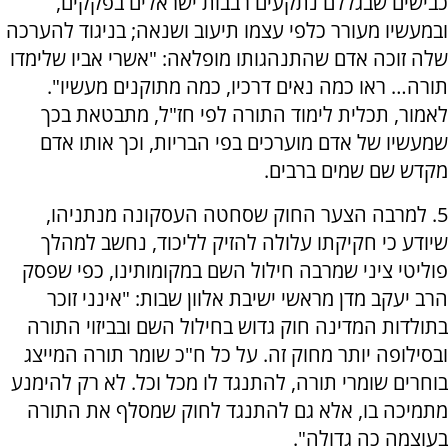
כבישים שבגללם נתקעים רבבות ישראלים בפקקים,
ובמעשיו מעורר כלפי עצמו תיעוב ושנאה; בניגוד להערכה
שלה זוכה אדם שהתנהגותו מופלאה: "אשרי אביו שלימדו
תורה… ראו כמה נאים דרכיו, כמה מתוקנים מעשיו".
לאמור, תכלית לימוד התורה לפי חז"ל, מתבטאת בכך
שמעשיו של אדם מוערכים בפי הבריות, וכך אותו אדם
מקדש שם שמים ברבים.
5. למרבה הצער החוק שסחטה העסקונה מנתניהו,
שיודע כי חקיקתו עלולה להזיק לליכוד, נחשב למהלך
פוליטי ציני שמרבה חילול השם במקומותינו, כפי שפסק
הרב יעקב מדן מראשי ישיבת אלוון שבות: "אינני זוכר
בתולדות המדינה חוק גדוש בחילול השם ובביזוי התורה
ובסילופה יותר מחוק זה. על כל ח"כ שומר תורה המייצג
בוחרים שומרי תורה, להתנגד לו מכל וכל. לא רק להימנע
מתמיכה בו, אלא גם להתנגד לחוק שמסלף את התורה
בעוצמה כה גדולה".