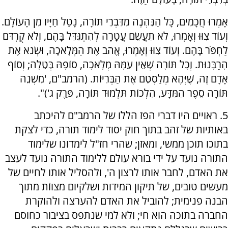
אָמְרוּ חֲכָמִים, כָּל הַנִּהְנֶה מִדִּבְרֵי תּוֹרָה, נָטַל חַיָּיו מִן הָעוֹלָם.
וְעוֹד צִוּוּ וְאָמְרוּ, לֹא תַעֲשֵׂם עֲטָרָה לְהִתְגַּדַּל בָּהֶם, וְלֹא קֻרְדֹּם
לַחְפֹּר בָּהֶם. וְעוֹד צִוּוּ וְאָמְרוּ, אֱהֹב אֶת הַמְּלָאכָה, וּשְׂנֹא אֶת
הָרַבָּנוּת. וְכָל תּוֹרָה שְׁאֵין עִמָּהּ מְלָאכָה, סוֹפָהּ בְּטֵלָה; וְסוֹף
אָדָם זֶה, שֶׁיְּהֶא מְלַסְטֵם אֶת הַבְּרִיּוֹת. (הרמב"ם, 'מִשְׁנֵה
תּוֹרָה סֵפֶר הַמַּדָּע, הִלְכוֹת תַּלְמוּד תּוֹרָה, פֵּרֶק ג')".
5. ראויים היו דברי הפז הללו של הרמב"ם להיכתב
באותיות של זהב בתוך חוק יסוד לימוד תורה, כדי לצקת
בתוכו תוכן ממשי, ומאזן; שהרי חז"ל לימדונו שלימוד
התורה נועד על ידי בורא עולם ללימוד התורה נועד לעצב
את האדם, לחבר אותו לרצון ה', ולהסליל אותו לחיים של
מעשים טובים, של תיקון המידות ושלקיום מצווֹת מתוך
הבנה פנימית; להוביל את האדם להערצה ולהוקרת
החברה בתוכה הוא חי; ולא למי שנתפס בציבור כחוסם