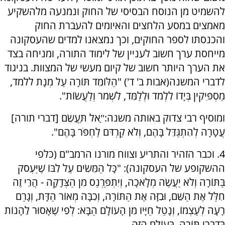
להשמיט מן הנוסח הבסיסי של החוק ונמנעה מלהשקיע
מאמצים במסע הלחצים והאיומים להעברת החוק
והכנסתו לספר החוקים, וכך נמצאנו למדים שהעסקונה
מייחסת ערך חשוב לעניין של לימוד התורה, ומניחה בצד
את הערך היותר חשוב של קיום מעשי של המצוות. בניגוד
לדברי המשנה(אבות ב' ד') "הַלּוֹמֵד תּוֹרָה עַל מְנָת ללמד,
מַסְפִּיקִין בְּיָדוֹ לִלְמֹד וּלְלַמֵּד, לִשְׁמֹר וְלַעֲשׂוֹת".
ומוסיף רבי צדוק באותה משנה:"ַאל תַּעֲשֵׂם [דברי תורה]
עֲטָרָה לְהִתְגַּדֵּל בָּהֶם, וְלֹא קַרְדֹּם לַחְפֹּר בָּהֶם".
4. וכבר הזהיר והתריע וצווח מורנו הרמב"ם (כלפי
ההשקופע של העסקונה): "כָּל הַמֵּשִׂים עַל לִבּוֹ שֶׁיַּעְסֹק
בַּתּוֹרָה וְלֹא יַעֲשֶׂה מְלָאכָה, וְיִתְפַּרְנַס מִן הַצְּדָקָה - הֲרֵי זֶה
חִלַּל אֶת הַשֵּׁם, וּבִזָּה אֶת הַתּוֹרָה, וְכִבָּה מְאוֹר הַדָּת, וְגָרַם
רָעָה לְעַצְמוֹ, וְנָטַל חַיָּיו מִן הָעוֹלָם הַבָּא: לְפִי שֶׁאָסוּר לֵהָנוֹת
בְּדִבְרֵי תּוֹרָה, בָּעוֹלָם הַזֶּה.