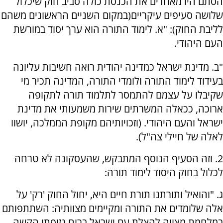
הסתם היו מאחדים את הכנסת כולה סביב חוק שיכלול
שלושה סעיפים עיקריים(במקום השניים הראשונים משהם
לליבת החוק): "א. לימוד התורה הוא ערך יסוד במורשת
העם היהודי.
"ב. מדינת ישראל כמדינה יהודית רואה חשיבות עליונה
בעידוד לימוד התורה ולומדי התורה, המדינה תכיר מי
שקיבלו על עצמם להתמסר לתלמוד תורה לתקופה
ארוכה, ככאלה המשרתים שירות משמעותי את מדינת
ישראל והעם היהודי. (וזכויותיהם מקופת הממלכה, יושוו
לאלה של חיילי צה"ל).
2. וזה הסעיף הנוסף המתבקש, שהעסקונה לא טרחה
לכלול בחוק היסוד לימוד תורה:
ג. "והואיל ותורתנו תורת חיים היא, יחול החוק 'רק' על
אלה שלומדים את התורה ומקיימים מצוותיה: השתתפותם
במלחמת מצווה להצלת עם ישראל ברוח נזיפתו הקשה