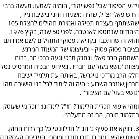
וידוע הסיפור שכל נפש יהודי, הומיה לשמעו: מעשה ברבי
הירש פאלי זצ"ל, שהיה משגיח רוחני בישיבת מיר,
שהשתתף בעצרת תפילה ואמירת תהילים להצלת 105
היהודים שנחטפו לאנטבה, לפני 50 שנה, בקיץ 1976,
והוא זה שהתכבד בקריאת פסוקי התהילים לשם אמירתם
בציבור פסוק פסוק - ובעיצומו של המעמד המרגש
השתתק הרב פאלי ונחנק מבכי וגעה בבכי מר, ברוח
מצוות 'נושא בעול עם חבריו'. באירוע הבכיה המרטיט נטל
חלק הרב מרדכי נויגרשל, באותה עת תלמיד ישיבת
חברון,שנזכר השבוע :"היה זה לימוד לכל בני הישיבה מהו
'נושא בעול עם הציבור'".
ומהי איפוא תכלית הלימוד? חז"ל לימדונו: "וכל מי שעוסק
בתלמוד תורה, הרי זה מתעלה".
3. דווקא את סעיף ג' הנ"ל הרלוונטי כל כך לרוח החוק,
משום שהוא נוסך בו תוכן תורני ומוסרי, העדיפה העסקונה