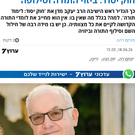
חוק יסוד: ביזוי התורה וסילופה
כך הגדיר ראש הישיבה הרב יעקב מדן את 'חוק יסוד: לימוד
תורה'. למה? בגלל מה שאין בו: אין הוא מחייב את לומדי התורה
הקדושה לקיים את כל מצוותיה. כן יש בו מידה רבה של חילול
השם וסילוף התורה וביזויה
מנחם רהט
2 דקות
18.06.26, 15:20
מנחם רהט
חוק הגיוס
עריקים