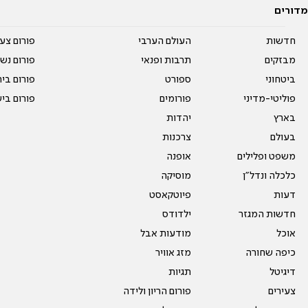
מדורים
חדשות
העולם הערבי
פורום צע
מבזקים
תרבות ופנאי
פורום נשו
ביטחוני
ספורט
פורום בי
פוליטי-מדיני
פורומים
פורום בי
בארץ
יהדות
בעולם
צרכנות
משפט ופלילים
אופנה
כלכלה ונדל"ן
מוסיקה
דעות
פיוטקאסט
חדשות המגזר
ילדודס
אוכל
מודעות אבל
כיפה שחורה
מזג אוויר
דיגיטל
תגיות
צעירים
פורום הריון ולידה