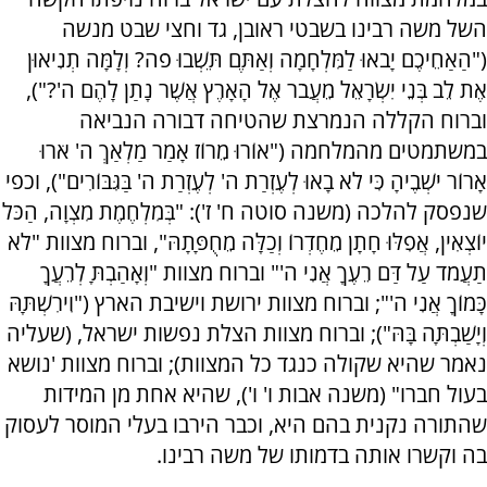
השל משה רבינו בשבטי ראובן, גד וחצי שבט מנשה
("הַאַחֵיכֶם יָבֹאוּ לַמִּלְחָמָה וְאַתֶּם תֵּשְׁבוּ פֹה? וְלָמָּה תְנִיאוּן
אֶת לֵב בְּנֵי יִשְׂרָאֵל מֵעֲבֹר אֶל הָאָרֶץ אֲשֶׁר נָתַן לָהֶם ה'?"),
וברוח הקללה הנמרצת שהטיחה דבורה הנביאה
במשתמטים מהמלחמה ("אוֹרוּ מֵרוֹז אָמַר מַלְאַךְ ה' אֹרוּ
אָרוֹר יֹשְׁבֶיהָ כִּי לֹא בָאוּ לְעֶזְרַת ה' לְעֶזְרַת ה' בַּגִּבּוֹרִים"), וכפי
שנפסק להלכה (משנה סוטה ח' ז'): "בְּמִלְחֶמֶת מִצְוָה, הַכֹּל
יוֹצְאִין, אֲפִלּוּ חָתָן מֵחֶדְרוֹ וְכַלָּה מֵחֻפָּתָהּ", וברוח מצוות "לֹא
תַעֲמֹד עַל דַּם רֵעֶךָ אֲנִי ה'" וברוח מצוות "וְאָהַבְתָּ לְרֵעֲךָ
כָּמוֹךָ אֲנִי ה'"; וברוח מצוות ירושת וישיבת הארץ ("וִירִשְׁתָּהּ
וְיָשַׁבְתָּה בָּהּ"); וברוח מצוות הצלת נפשות ישראל, (שעליה
נאמר שהיא שקולה כנגד כל המצוות); וברוח מצוות 'נושא
בעול חברו" (משנה אבות ו' ו'), שהיא אחת מן המידות
שהתורה נקנית בהם היא, וכבר הירבו בעלי המוסר לעסוק
בה וקשרו אותה בדמותו של משה רבינו.