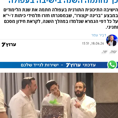
כך נחתמה השנה בישיבה בעפולה
הישיבה התיכונית התורנית בעפולה חתמה את שנת הלימודים
במבצע "ברינה יקצורו", שבמסגרתו חזרו תלמידי כיתות ז'-י"א
על כל דפי הגמרא שנלמדו במהלך השנה, לקראת חידון מסכם
וחגיגי.
דביר עמר
18.06.26, 15:51
עפולה
גמרא