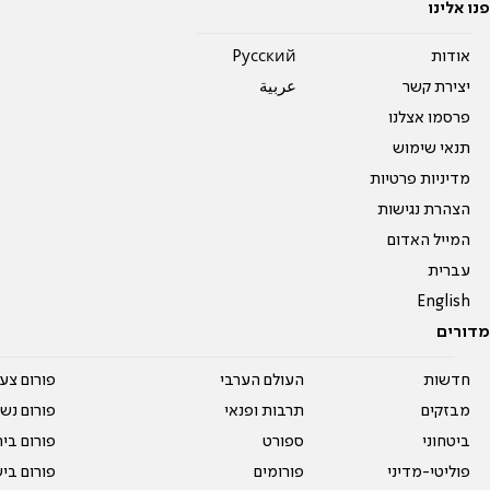
פנו אלינו
אודות
Pусский
יצירת קשר
عربية
פרסמו אצלנו
תנאי שימוש
מדיניות פרטיות
הצהרת נגישות
המייל האדום
עברית
English
מדורים
חדשות
העולם הערבי
פורום צע
מבזקים
תרבות ופנאי
פורום נשו
ביטחוני
ספורט
פורום בי
פוליטי-מדיני
פורומים
פורום בי