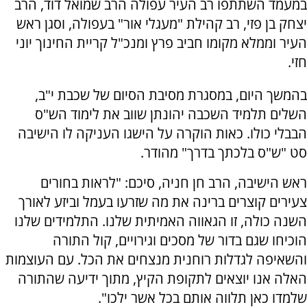
במעמד השתתפו רב העיר עפולה הרב שמואל דוד, הרב
יצחק בן פזי, רב קהילת "מעגלי אור" בעפולה, וסגן ראש
העיר וממלא מקומו חביב פרץ ומנכ"ל קריית החינוך יוני
חזי.
בהמשך היום, במסגרת מסיבת הסיום של שכבת י"ב,
השלים תלמיד השכבה יהונתן שווב את לימוד הש"ס
הבבלי כולו. כאות הוקרה על הישגו העניקה לו הישיבה
סט "ש"ס בלכתך בדרך" מהודר.
ראש הישיבה, הרב חן חניה, סיכם: "לראות בחורים
צעירים קוצרים ברינה את מה שזרעו בעמל וביזע לאורך
השנה כולה, זו הגאווה האמיתית שלנו. התלמידים שלנו
הוכיחו שגם בדור של מסכים וגירויים, קול התורה
והשאיפה לגדלות רוחנית מנצחים את הכל. עם העוצמות
האלה אנו יוצאים לתקופת הקיץ, מתוך ידיעה שהתורה
שלמדו כאן תלווה אותם בכל אשר ילכו".