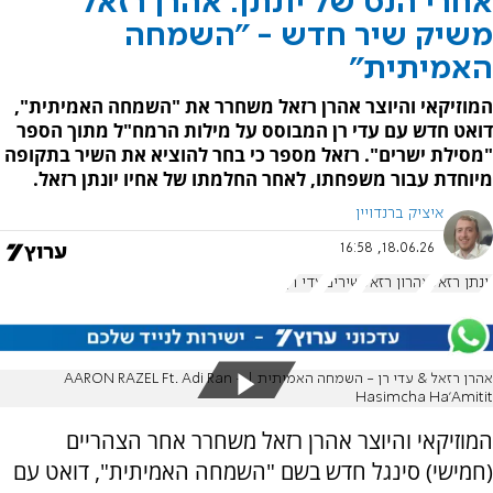
אחרי הנס של יונתן: אהרן רזאל
משיק שיר חדש - "השמחה
האמיתית"
המוזיקאי והיוצר אהרן רזאל משחרר את "השמחה האמיתית",
דואט חדש עם עדי רן המבוסס על מילות הרמח"ל מתוך הספר
"מסילת ישרים". רזאל מספר כי בחר להוציא את השיר בתקופה
מיוחדת עבור משפחתו, לאחר החלמתו של אחיו יונתן רזאל.
איציק ברנדויין
18.06.26, 16:58
יונתן רזאל
אהרון רזאל
שירים
עדי רן
אהרן רזאל & עדי רן - השמחה האמיתית | AARON RAZEL Ft. Adi Ran -
Hasimcha Ha'Amitit
המוזיקאי והיוצר אהרן רזאל משחרר אחר הצהריים
(חמישי) סינגל חדש בשם "השמחה האמיתית", דואט עם