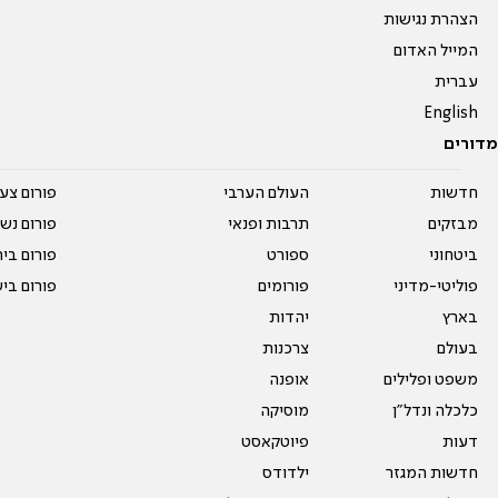
הצהרת נגישות
המייל האדום
עברית
English
מדורים
חדשות
העולם הערבי
פורום צע
מבזקים
תרבות ופנאי
פורום נשו
ביטחוני
ספורט
פורום בי
פוליטי-מדיני
פורומים
פורום בי
בארץ
יהדות
בעולם
צרכנות
משפט ופלילים
אופנה
כלכלה ונדל"ן
מוסיקה
דעות
פיוטקאסט
חדשות המגזר
ילדודס