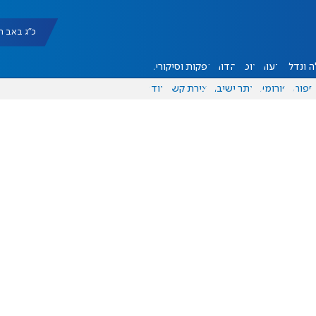
כ"ג באב תשפ"ו |
 ונדל"ן
דעות
אוכל
יהדות
הפקות וסיקורים
ספורט
פורומים
אתר ישיבה
יצירת קשר
עוד