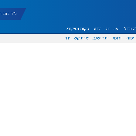
כ"ד באב תשפ"ו |
 ונדל"ן
דעות
אוכל
יהדות
הפקות וסיקורים
ספורט
פורומים
אתר ישיבה
יצירת קשר
עוד