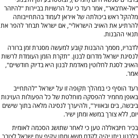
"אל-אח'באר", אמר רעד כי על הרשויות בביירות "להיזהר
מלהקל ראש ביכולתה של איראן לעמוד בהתחייבותה
להרתיע את האויב הישראלי", אם ישראל תבחר להפר את
תנאי ההבנות.
לדבריו, מסמך ההבנות קובע למעשה מסגרת זמן ברורה
לנסיגת ישראל מדרום לבנון. "תקרת הזמן העומדת לרשות
האויב לסגת לחלוטין מאדמת לבנון היא בדיוק חודשיים",
אמר.
רעד הוסיף כי במהלך תקופה זו על ישראל "להתחייב
באופן מחמיר להפסקה מוחלטת של כל הפעולות העוינות
ביבשה, בים ובאוויר", ולהיערך לנסיגה מלאה בתוך שישים
יום, ללא צורך במשא ומתן ישיר.
בכיר חיזבאללה טען כי לאחר שתושג הסכמה לאומית
בלבנון ניתן יהיה לקדם משא ומתן עקיף עם ישראל לצורך