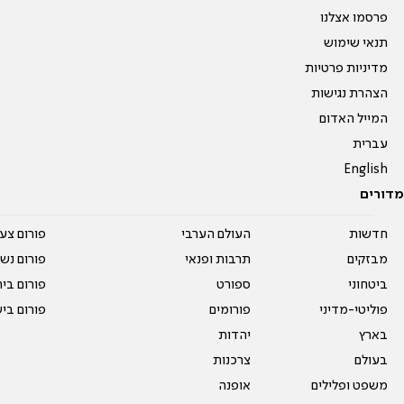
פרסמו אצלנו
תנאי שימוש
מדיניות פרטיות
הצהרת נגישות
המייל האדום
עברית
English
מדורים
חדשות
העולם הערבי
פורום צע
מבזקים
תרבות ופנאי
פורום נשו
ביטחוני
ספורט
פורום בי
פוליטי-מדיני
פורומים
פורום בי
בארץ
יהדות
בעולם
צרכנות
משפט ופלילים
אופנה