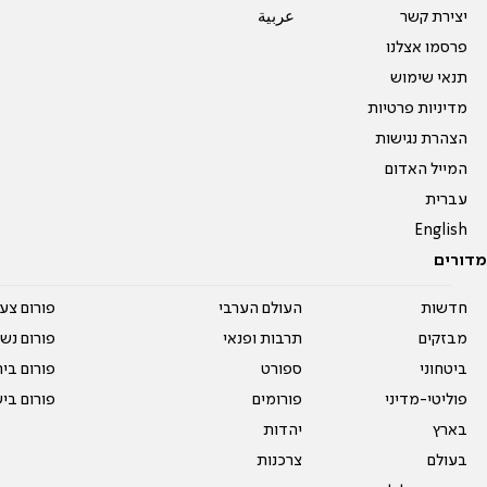
יצירת קשר
عربية
פרסמו אצלנו
תנאי שימוש
מדיניות פרטיות
הצהרת נגישות
המייל האדום
עברית
English
מדורים
חדשות
העולם הערבי
פורום צע
מבזקים
תרבות ופנאי
פורום נשו
ביטחוני
ספורט
פורום בי
פוליטי-מדיני
פורומים
פורום בי
בארץ
יהדות
בעולם
צרכנות