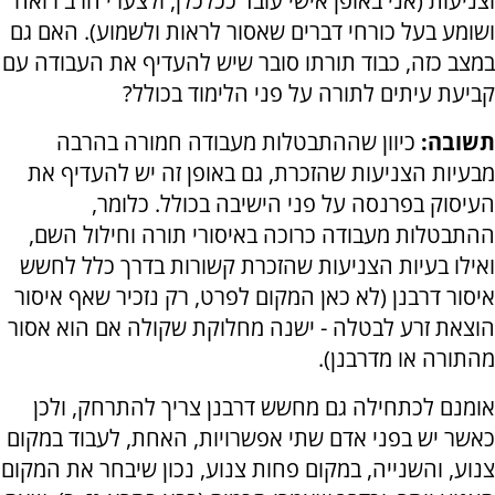
וצניעות (אני באופן אישי עובד ככלכלן, ולצערי הרב רואה
ושומע בעל כורחי דברים שאסור לראות ולשמוע). האם גם
במצב כזה, כבוד תורתו סובר שיש להעדיף את העבודה עם
קביעת עיתים לתורה על פני הלימוד בכולל?
תשובה:
כיוון שההתבטלות מעבודה חמורה בהרבה
מבעיות הצניעות שהזכרת, גם באופן זה יש להעדיף את
העיסוק בפרנסה על פני הישיבה בכולל. כלומר,
ההתבטלות מעבודה כרוכה באיסורי תורה וחילול השם,
ואילו בעיות הצניעות שהזכרת קשורות בדרך כלל לחשש
איסור דרבנן (לא כאן המקום לפרט, רק נזכיר שאף איסור
הוצאת זרע לבטלה - ישנה מחלוקת שקולה אם הוא אסור
מהתורה או מדרבנן).
אומנם לכתחילה גם מחשש דרבנן צריך להתרחק, ולכן
כאשר יש בפני אדם שתי אפשרויות, האחת, לעבוד במקום
צנוע, והשנייה, במקום פחות צנוע, נכון שיבחר את המקום