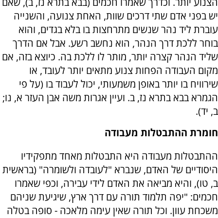
הצנוע יותר. וכדרך שאמרו חכמים (בבא בתרא נז, ב), שאם
יש בפני אדם שתי דרכים שוות, האחת צנועה, והשנייה
עוברת ליד נהר שנשים מתרחצות בו בלא בגדים, והוא
בוחר ללכת דרך הנהר, הוא נחשב רשע. אבל אם הדרך
שליד הנהר קצרה יותר, מותר לו ללכת בה. כיוצא בזה, אם
מקום העבודה הפחות צנוע מתאים יותר לעובד, או
שירוויח בו יותר באופן משמעותי, יכול לעבוד בו (על פי
הגמרא בבא בתרא נז, ב. ועיין אגרות משה אבן העזר א, נו;
ב, יד).
חומרת ההתבטלות מעבודה
ההתבטלות מעבודה היא התבטלות מאחד מתפקידיו
היסודיים של האדם, שנברא "לעובדה ולשומרה" (בראשית
ב, טו), והיא מביאה את האדם לידי עבירה, וכפי שאמרו
חכמים: "יפה תלמוד תורה עם דרך ארץ, שיגיעת שניהם
משכחת עוון. וכל תורה שאין עימה מלאכה - סופה בטלה