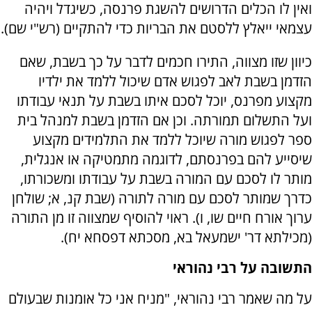
ואין לו הכלים הדרושים להשגת פרנסה, כשיגדל ויהיה
עצמאי ייאלץ ללסטם את הבריות כדי להתקיים (רש"י שם).
כיוון שזו מצווה, התירו חכמים לדבר על כך בשבת, שאם
הזדמן בשבת לאב לפגוש אדם שיכול ללמד את ילדיו
מקצוע מפרנס, יוכל לסכם איתו בשבת על תנאי עבודתו
ועל התשלום תמורתה. וכן אם הזדמן בשבת למנהל בית
ספר לפגוש מורה שיוכל ללמד את התלמידים מקצוע
שיסייע להם בפרנסתם, לדוגמה מתמטיקה או אנגלית,
מותר לו לסכם עם המורה בשבת על עבודתו ומשכורתו,
כדרך שמותר לסכם עם מורה לתורה (שבת קנ, א; שולחן
ערוך אורח חיים שו, ו). ראוי להוסיף שמצווה זו מן התורה
(מכילתא דר' ישמעאל בא, מסכתא דפסחא יח).
התשובה על רבי נהוראי
על מה שאמר רבי נהוראי, "מניח אני כל אומנות שבעולם