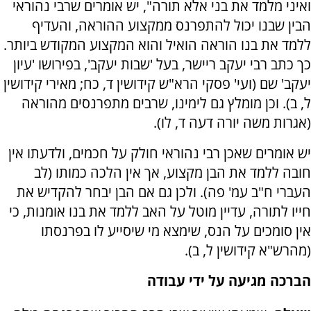
ואיני מלמד את בני אלא תורה", יש אומרים שרבי נהוראי
הבין שבנו יכול להתפרנס ממקצוע ההוראה, והעדיף
ללמד את בנו הוראה הואיל והוא המקצוע המקודש ביותר.
כך כתב רבי יעקב ריישר, בעל 'שבות יעקב', בפירושו 'עיון
יעקב' שם (ועי' פסקי הרא"ש קידושין ד, כח; מאירי קידושין
ל, ב). וכן מומלץ גם לימינו, שרבים מתפרנסים מהוראה
(אגרות משה יורה דעה ד, לו).
יש אומרים שאכן רבי נהוראי חולק על חכמים, ולדעתו אין
חובה ללמד את הבן מקצוע, אך אין הלכה כמותו (לב
העברי ח"ב עמ' פה). ולכן גם אם הבן יבחר להקדיש את
חייו לתורה, עדיין מוטל על האב ללמד את בנו אומנות, כי
אין סומכים על הנס, שימצא מי שיסייע לו בפרנסתו
(מהרש"א קידושין ל, ב).
הברכה מגיעה על ידי עבודה