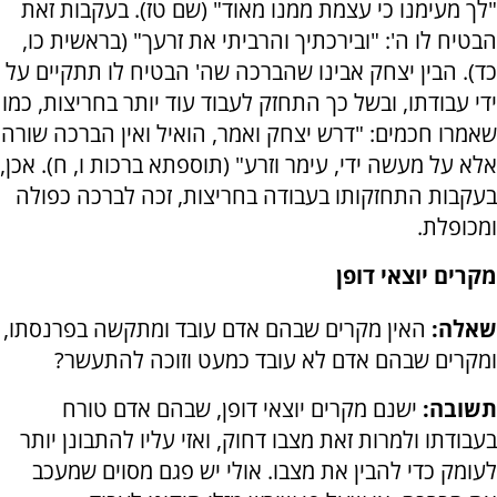
"לך מעימנו כי עצמת ממנו מאוד" (שם טז). בעקבות זאת
הבטיח לו ה': "ובירכתיך והרביתי את זרעך" (בראשית כו,
כד). הבין יצחק אבינו שהברכה שה' הבטיח לו תתקיים על
ידי עבודתו, ובשל כך התחזק לעבוד עוד יותר בחריצות, כמו
שאמרו חכמים: "דרש יצחק ואמר, הואיל ואין הברכה שורה
אלא על מעשה ידי, עימר וזרע" (תוספתא ברכות ו, ח). אכן,
בעקבות התחזקותו בעבודה בחריצות, זכה לברכה כפולה
ומכופלת.
מקרים יוצאי דופן
שאלה:
האין מקרים שבהם אדם עובד ומתקשה בפרנסתו,
ומקרים שבהם אדם לא עובד כמעט וזוכה להתעשר?
תשובה:
ישנם מקרים יוצאי דופן, שבהם אדם טורח
בעבודתו ולמרות זאת מצבו דחוק, ואזי עליו להתבונן יותר
לעומק כדי להבין את מצבו. אולי יש פגם מסוים שמעכב