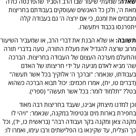
שאלה:
שמעתי שיעור שבו הרב הסביר שהפרנסה כולה
מאת ה', ולכן כל האנשים שעוסקים בעבודתם בחריצות
מבזבזים את זמנם, כי אם ירצה ה' גם בעבודה קלה
יתפרנסו בכבוד ויתעשרו.
תשובה:
או שלא הבנת את דברי הרב, או שמעביר השיעור
מרוב שרצה להגדיל את מעלת התורה, טעה בדברי תורה
והתעלם מערכה העצום של העבודה בחריצות. הברכה
שה' מביא לאדם מגיעה על ידי חריצותו של האדם
בעבודתו, שנאמר: "וברכך ה' אלוקיך בכל אשר תעשה"
(דברים טו, יח), אמרו חכמים: יכול תבוא הברכה כשהוא
בטל? "תלמוד לומר: בכל אשר תעשה" (ספרי).
וכן למדנו מיצחק אבינו, שעבד בחריצות רבה מאוד
בחפירת בארות מים ובטיפול במקנה, שנאמר: "ויהי לו
מקנה צאן ומקנה בקר ועבודה רבה" (בראשית כו, יד), וכל
כך הצליח, עד שקינאו בו הפלישתים ורבו עימו, ואמרו לו: