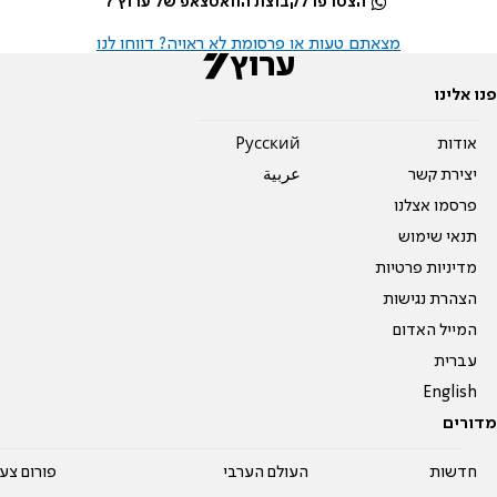
הצטרפו לקבוצת הוואטצאפ של ערוץ 7
מצאתם טעות או פרסומת לא ראויה? דווחו לנו
פנו אלינו
אודות
Pусский
יצירת קשר
عربية
פרסמו אצלנו
תנאי שימוש
מדיניות פרטיות
הצהרת נגישות
המייל האדום
עברית
English
מדורים
חדשות
העולם הערבי
פורום צע