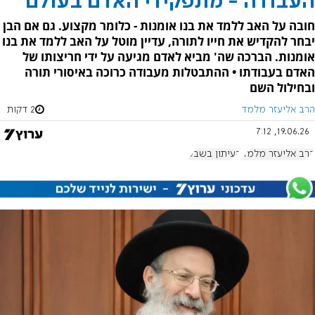
העבודה - מתפקידי האדם בעולם
חובה על האב ללמד את בנו אומנות - כלומר מקצוע. גם אם הבן
יבחר להקדיש את חייו לתורה, עדיין מוטל על האב ללמד את בנו
אומנות. הברכה שה' מביא לאדם מגיעה על ידי חריצותו של
האדם בעבודתו • ההתבטלות מעבודה כרוכה באיסורי תורה
ובחילול השם
הרב אליעזר מלמד
2 דקות
19.06.26, 7:12
הרב אליעזר מלמד
העיתון בשבע