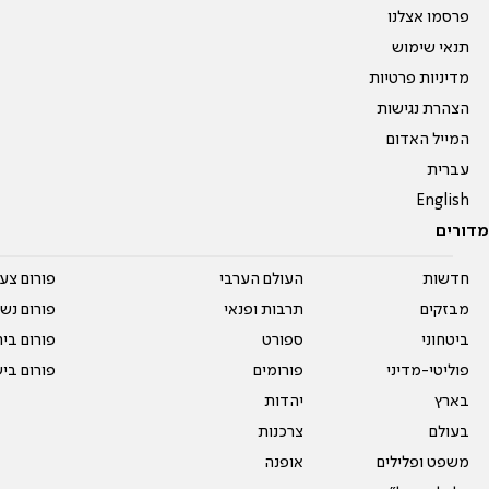
פרסמו אצלנו
תנאי שימוש
מדיניות פרטיות
הצהרת נגישות
המייל האדום
עברית
English
מדורים
חדשות
העולם הערבי
פורום צע
מבזקים
תרבות ופנאי
פורום נשו
ביטחוני
ספורט
פורום בי
פוליטי-מדיני
פורומים
פורום בי
בארץ
יהדות
בעולם
צרכנות
משפט ופלילים
אופנה