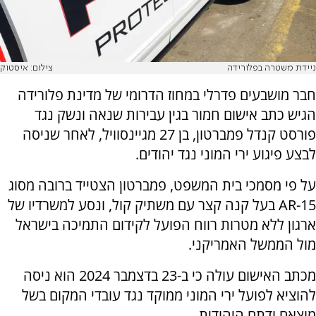
ניידת משטרה בפלורידה
צילום: איסטוק
חבר מושבעים פדרלי במחוז הדרומי של מדינת פלורידה
הגיש כתב אישום חמור בגין עבירות שנאה ונשק נגד
פורסט קנדל פמברטון, בן 27 מגיינסוויל, לאחר שניסה
לבצע פיגוע ירי המוני נגד יהודים.
על פי מסמכי בית המשפט, פמברטון הצטייד ברובה מסוג
AR-15 בעל קנה קצר עם משתיק קול, ונסע למשרדיו של
ארגון ללא מטרות רווח הפועל לקידום התמיכה בישראל
מול הממשל האמריקני.
מכתב האישום עולה כי ב-23 בדצמבר 2024 הוא ניסה
להוציא לפועל ירי המוני ממוקד נגד עובדי המקום בשל
מוצאם ודתם היהודית.