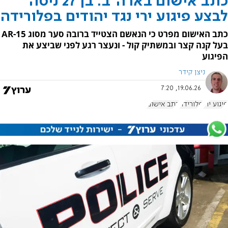
כתב אישום בארה"ב: בן 27 ניסה
לבצע פיגוע ירי נגד יהודים בפלורידה
כתב האישום מפרט כי הנאשם הצטייד ברובה סער מסוג AR-15
בעל קנה קצר ובמשתיק קול - ונעצר רגע לפני שביצע את
הפיגוע
ניצן קידר
19.06.26, 7:20
פיגוע ירי
פלורידה
כתב אישום