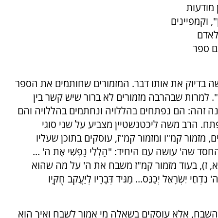
 מודעות
, וקמפיינים
לאדם
ם ספר
 בדיוק את אותו דבר. המזמורים שחותמים את הספר
. למרות שבהרבה מזמורים לא ברור שיש קשר בין
נה זהה: הם נפתחים בהללויה ונחתמים בהללויה והם
ח. הרב משה ליכטנשטיין מצביע על שני סוגי
 מזמור קמ"ו ומזמור קמ"ז, עוסקים בתוכן שעליו
שה' עושה עם היחיד: "הַלְלִי נַפְשִׁי אֶת ה' ...
" (קמ"ו, א, ז), בעוד מזמור קמ"ז משבח את ה' על מה שהוא
ִשְׂרָאֵל יְכַנֵּס... מַגִּיד דְּבָרָיו לְיַעֲקֹב חֻקָּיו
 השבח, אלא עוסקים בשאלה מי אמור לשבח ואיך הוא