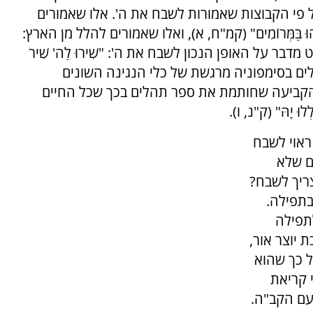
 פי הקבוצות שאמורות לשבח את ה'. אלו שאמורים
וּהוּ בַּמְּרוֹמִים" (קמ"ח, א), ואלו שאמורים להלל מן הארץ:
"ט מדבר על האופן הנכון לשבח את ה': "שִׁירוּ לַה' שִׁיר
הלים בסימפוניה מרגשת של כלי הנגינה השונים
ד הקביעה שחותמת את ספר תהלים בכך שכל החיים
לוּ יָהּ" (ק"נ, ו).
ראוי לשבח
ם שלא
צריך לשבח?
תפילה.
תפילה
 יוצר אור,
ל כך שהוא
 קריאת
עם הקב"ה.