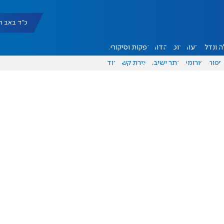
כ"ד באב תשפ"ו |
 ונדל"ן
דעות
אוכל
יהדות
הפקות וסיקורים
ספורט
פורומים
אתר ישיבה
יצירת קשר
עוד