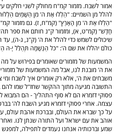
אמור לשבח. מזמור קמ"ח מחולק לשני חלקים על
להלל מן השמיים: "הַלְלוּ אֶת ה' מִן הַשָּׁמַיִם הַלְל
"הַלְלוּ אֶת ה' מִן הָאָרֶץ" (קמ"ח, ז). גם מזמור קמ
חָדָשׁ" (קמ"ט, א), ומזמור ק"נ חותם את ספר ת
שיכולים לשמש כדי להלל את ה' (ק"נ, ג-ה), ע
כולם יהללו את שם ה': "כֹּל הַנְּשָׁמָה תְּהַלֵּל יָ-הּ הַלְ
המשמעות של מזמורים שאומרים בפירוש על מה 
את ה' מובנת לנו, אבל מה המשמעות של מזמורי
משבחים את ה', אלא רק אומרים איך לשבח ומי 
התשובה מגיעה מתוך ההקשר שחז"ל שמו להם ב
פסוקי דזמרא הם לא סוף התהליך - הם המבוא ל
עצמה. אחרי פסוקי דזמרא מגיע השבח לה' בברכת
על כך שברא את העולם, ובברכת אהבת עולם, ע
אוהב את עם ישראל ועל התורה שנתן לנו. ואחרי
שמע וברכותיה אנחנו נעמדים לתפילה, למפגש 