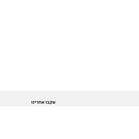
עקבו אחרינו
ות
טוויטר
ם הריון ולידה
פייסבוק
ום לקראת נישואין וזוגיות
אינסטגרם