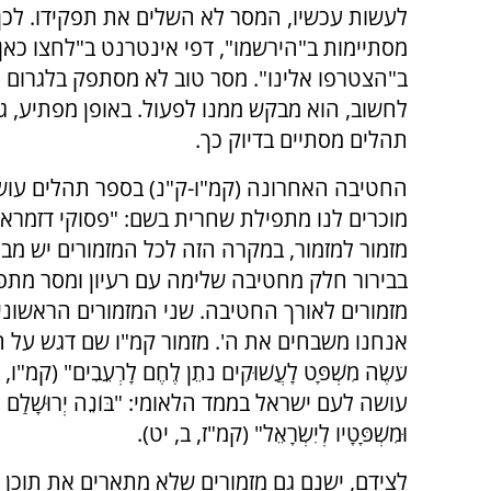
לעשות עכשיו, המסר לא השלים את תפקידו. לכן
מסתיימות ב"הירשמו", דפי אינטרנט ב"לחצו כאן"
ב"הצטרפו אלינו". מסר טוב לא מסתפק בלגרום 
לחשוב, הוא מבקש ממנו לפעול. באופן מפתיע, ג
תהלים מסתיים בדיוק כך.
החטיבה האחרונה (קמ"ו-ק"נ) בספר תהלים עושה
מוכרים לנו מתפילת שחרית בשם: "פסוקי דזמרא"
מזמור למזמור, במקרה הזה לכל המזמורים יש מב
בבירור חלק מחטיבה שלימה עם רעיון ומסר מתפת
מזמורים לאורך החטיבה. שני המזמורים הראשונים,
אנחנו משבחים את ה'. מזמור קמ"ו שם דגש על החסד 
עֹשֶׂה מִשְׁפָּט לָעֲשׁוּקִים נֹתֵן לֶחֶם לָרְעֵבִים
עושה לעם ישראל בממד הלאומי: "בּוֹנֵה יְרוּשָׁלִַם ה' נִדְחֵי י
וּמִשְׁפָּטָיו לְיִשְׂרָאֵל" (קמ"ז, ב, יט).
לצידם, ישנם גם מזמורים שלא מתארים את תוכן