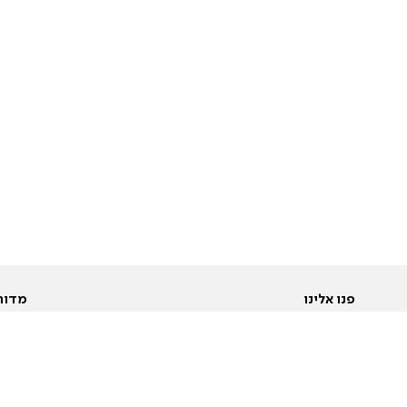
פנו אלינו
מדור
אודות
Pусский
חד
יצירת קשר
عربية
מב
פרסמו אצלנו
בי