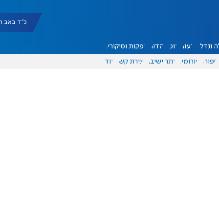
כ"ד באב תשפ"ו |
 ונדל"ן
דעות
אוכל
יהדות
הפקות וסיקורים
ספורט
פורומים
אתר ישיבה
יצירת קשר
עוד