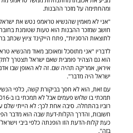
מביע את אכזבתו מהתנהלות ממשל טראמפ מול 
ומהחתימה על מזכר ההבנות.
"אני לא מאמין שהנשיא טראמפ נטש את ישראל 
חושב שמזכר ההבנות הוא טעות שטומנת בחובה
לתוצאות הרסניות", פתח הייקינד ציוץ שכתב ברשת
לדבריו "אני מתוסכל ומאוכזב מאוד מהנשיא טרא
הוא גם הצהיר פומבית שאם ישראל תצטרך לתק
איראן, אמריקה תהיה שם. זה לא האופן שבו אד
ישראל היה מדבר".
עם זאת, הוא לא חסך בביקורת קשה, כלפי הנשיא
רוביו בהתחלה. סיבה אחת לכך: לא הייתי שלם עם
חשובות, והדרך הקלות-דעת שבה הוא מדבר הפריע
כעת קלות-הדעת הזו הופנתה כלפי ביבי וישראל במ
בזה".