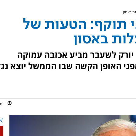
ת באסון
י תוקף: הטעות של
ות באסון
 יורק לשעבר מביע אכזבה עמוקה
פני האופן הקשה שבו הממשל יוצא נגד
1 דקות
א