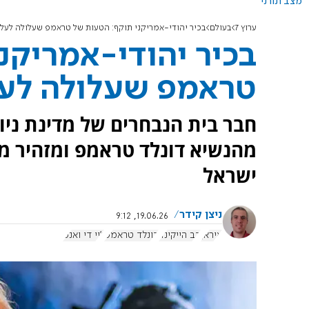
מצב תורני
ערוץ 7
בעולם
בכיר יהודי-אמריקני תוקף: הטעות של טראמפ שעלולה לעלו
בכיר יהודי-אמריקנ
טראמפ שעלולה לעל
חבר בית הנבחרים של מדינת ניו
מהנשיא דונלד טראמפ ומזהיר מ
ישראל
ניצן קידר
19.06.26, 9:12
איראן
דב הייקינד
דונלד טראמפ
ג'יי די ואנס