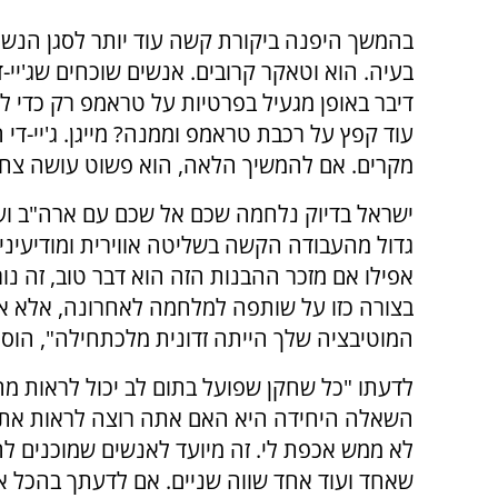
בהמשך היפנה ביקורת קשה עוד יותר לסגן הנשי
בעיה. הוא וטאקר קרובים. אנשים שוכחים שג'יי-
דיבר באופן מגעיל בפרטיות על טראמפ רק כדי ל
עוד קפץ על רכבת טראמפ וממנה? מייגן. ג'יי-די 
מקרים. אם להמשיך הלאה, הוא פשוט עושה צח
ישראל בדיוק נלחמה שכם אל שכם עם ארה"ב ו
גדול מהעבודה הקשה בשליטה אווירית ומודיעינית
אפילו אם מזכר ההבנות הזה הוא דבר טוב, זה נו
בצורה כזו על שותפה למלחמה לאחרונה, אלא אם
המוטיבציה שלך הייתה זדונית מלכתחילה", הוסיף
לדעתו "כל שחקן שפועל בתום לב יכול לראות מה
השאלה היחידה היא האם אתה רוצה לראות את ז
לא ממש אכפת לי. זה מיועד לאנשים שמוכנים לה
שאחד ועוד אחד שווה שניים. אם לדעתך בהכל 