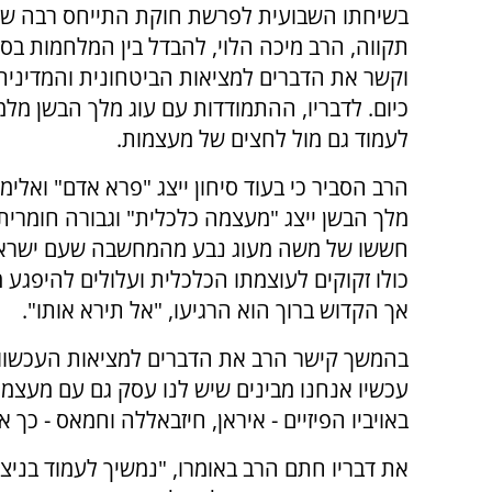
בשיחתו השבועית לפרשת חוקת התייחס רבה ש
תקווה, הרב מיכה הלוי, להבדל בין המלחמות בסיח
וקשר את הדברים למציאות הביטחונית והמדינית
כיום. לדבריו, ההתמודדות עם עוג מלך הבשן מלמ
לעמוד גם מול לחצים של מעצמות.
הרב הסביר כי בעוד סיחון ייצג "פרא אדם" ואלימות
מלך הבשן ייצג "מעצמה כלכלית" וגבורה חומרית. 
חששו של משה מעוג נבע מהמחשבה שעם ישראל
כולו זקוקים לעוצמתו הכלכלית ועלולים להיפגע מ
אך הקדוש ברוך הוא הרגיעו, "אל תירא אותו".
בהמשך קישר הרב את הדברים למציאות העכשווית
עכשיו אנחנו מבינים שיש לנו עסק גם עם מעצמ
באויביו הפיזיים - איראן, חיזבאללה וחמאס - כך
את דבריו חתם הרב באומרו, "נמשיך לעמוד בניצח