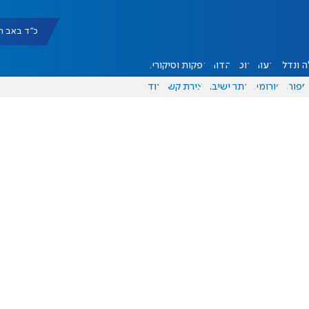
כ"ד באב תשפ"ו |
 ונדל"ן
דעות
אוכל
יהדות
הפקות וסיקורים
ספורט
פורומים
אתר ישיבה
יצירת קשר
עוד