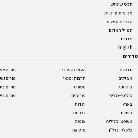
תנאי שימוש
מדיניות פרטיות
הצהרת נגישות
המייל האדום
עברית
English
מדורים
חדשות
העולם הערבי
פורום צע
מבזקים
תרבות ופנאי
פורום נשו
ביטחוני
ספורט
פורום בי
פוליטי-מדיני
פורומים
פורום בי
בארץ
יהדות
בעולם
צרכנות
משפט ופלילים
אופנה
כלכלה ונדל"ן
מוסיקה