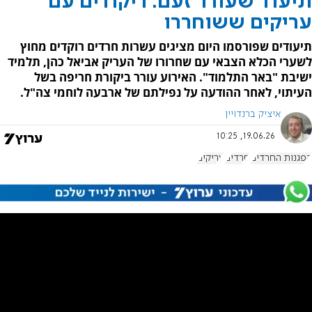
תיעוד שעורר זעם: ריקודים עם
עריקים ששוחררו
תיעודים שפורסמו היום מציגים עשרות חרדים רוקדים מחוץ
לשערי הכלא הצבאי עם שחרורו של העריק אביאל כהן, תלמיד
ישיבת "באר התלמוד". האירוע עורר ביקורת חריפה בשל
העיתוי, לאחר ההודעה על נפילתם של ארבעה לוחמי צה"ל.
איציק ברנדויין
19.06.26, 10:25
הפגנות החרדים
חרדים
עריקים