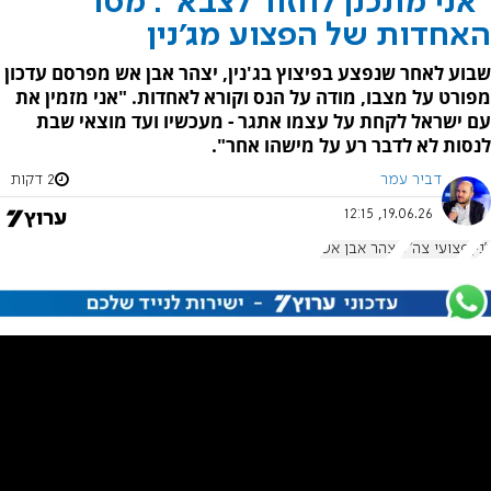
"אני מתכנן לחזור לצבא": מסר
האחדות של הפצוע מג'נין
שבוע לאחר שנפצע בפיצוץ בג'נין, יצהר אבן אש מפרסם עדכון
מפורט על מצבו, מודה על הנס וקורא לאחדות. "אני מזמין את
עם ישראל לקחת על עצמו אתגר - מעכשיו ועד מוצאי שבת
לנסות לא לדבר רע על מישהו אחר".
דביר עמר
2 דקות
19.06.26, 12:15
ג'נין
פצועי צה"ל
יצהר אבן אש