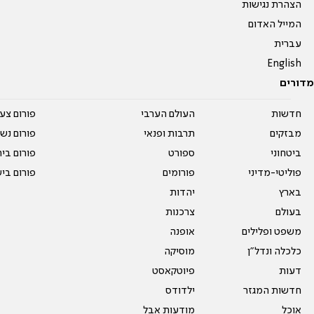
הצהרת נגישות
המייל האדום
עברית
English
מדורים
חדשות
העולם הערבי
פורום צע
מבזקים
תרבות ופנאי
פורום נשו
ביטחוני
ספורט
פורום בי
פוליטי-מדיני
פורומים
פורום בי
בארץ
יהדות
בעולם
צרכנות
משפט ופלילים
אופנה
כלכלה ונדל"ן
מוסיקה
דעות
פיוטקאסט
חדשות המגזר
ילדודס
אוכל
מודעות אבל