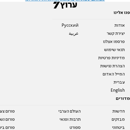
פנו אלינו
אודות
Pусский
יצירת קשר
عربية
פרסמו אצלנו
תנאי שימוש
מדיניות פרטיות
הצהרת נגישות
המייל האדום
עברית
English
מדורים
חדשות
העולם הערבי
פורום צע
מבזקים
תרבות ופנאי
פורום נשו
ביטחוני
ספורט
פורום בי