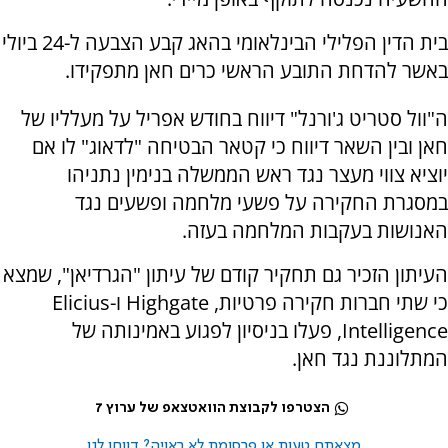
בית הדין הפלילי הבינלאומי בהאג קבע הצבעה ל-24 ביולי
באשר להדחת התובע הראשי כרים חאן מתפקידו.
ה"וול סטריט ג'ורנל" דיווח בחודש אפריל על מעלליו של
חאן ובין השאר דיווח כי קטאר הבטיחה "לדאוג" לו אם
יוציא צווי מעצר נגד ראש הממשלה בנימין נתניהו
במסגרת החקירה על פשעי מלחמה ופשעים נגד
האנושות בעקבות המלחמה בעזה.
העיתון הזכיר גם תחקיר קודם של עיתון "הגרדיאן", שמצא
כי שתי חברות חקירה פרטיות, Highgate ו-Elicius
Intelligence, פעלו בניסיון לפגוע באמינותה של
המתלוננת נגד חאן.
הצטרפו לקבוצת הוואטצאפ של ערוץ 7
מצאתם טעות או פרסומת לא ראויה? דווחו לנו