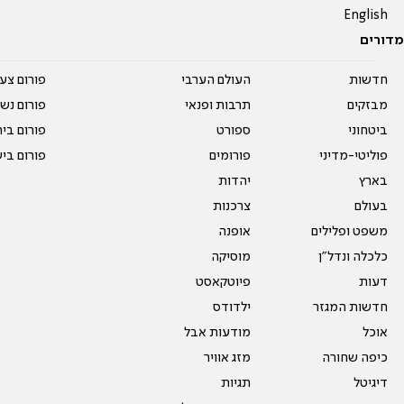
English
מדורים
חדשות
העולם הערבי
פורום צע
מבזקים
תרבות ופנאי
פורום נשו
ביטחוני
ספורט
פורום בי
פוליטי-מדיני
פורומים
פורום בי
בארץ
יהדות
בעולם
צרכנות
משפט ופלילים
אופנה
כלכלה ונדל"ן
מוסיקה
דעות
פיוטקאסט
חדשות המגזר
ילדודס
אוכל
מודעות אבל
כיפה שחורה
מזג אוויר
דיגיטל
תגיות