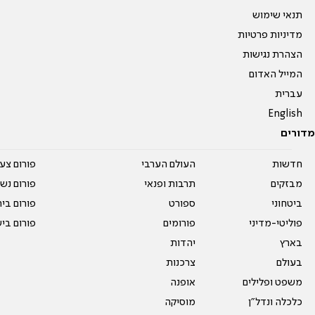
תנאי שימוש
מדיניות פרטיות
הצהרת נגישות
המייל האדום
עברית
English
מדורים
חדשות
העולם הערבי
פורום צע
מבזקים
תרבות ופנאי
פורום נשו
ביטחוני
ספורט
פורום בי
פוליטי-מדיני
פורומים
פורום בי
בארץ
יהדות
בעולם
צרכנות
משפט ופלילים
אופנה
כלכלה ונדל"ן
מוסיקה